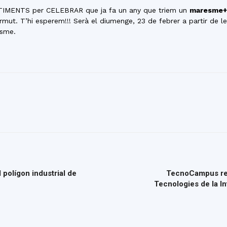
del
TIMENTS per CELEBRAR que ja fa un any que triem un
maresme+
ermut. T’hi esperem!!! Serà el diumenge, 23 de febrer a partir de l
esme.
Maresme
 polígon industrial de
TecnoCampus reno
Tecnologies de la I