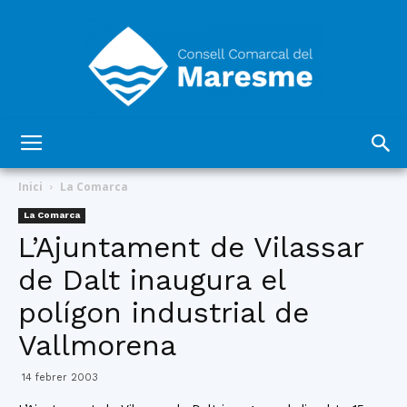
Consell
Inici
La Comarca
La Comarca
L’Ajuntament de Vilassar
Comarcal
de Dalt inaugura el
polígon industrial de
del
Vallmorena
14 febrer 2003
Maresme