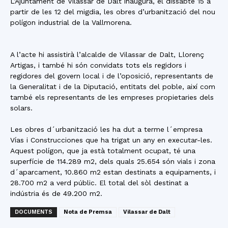
L’Ajuntament de Vilassar de Dalt inaugura, el dissabte 15 a
partir de les 12 del migdia, les obres d’urbanització del nou
polígon industrial de la Vallmorena.
A l’acte hi assistirà l’alcalde de Vilassar de Dalt, Llorenç
Artigas, i també hi són convidats tots els regidors i
regidores del govern local i de l’oposició, representants de
la Generalitat i de la Diputació, entitats del poble, així com
també els representants de les empreses propietaries dels
solars.
Les obres d´urbanització les ha dut a terme l´empresa
Vías i Construcciones que ha trigat un any en executar-les.
Aquest polígon, que ja està totalment ocupat, té una
superfície de 114.289 m2, dels quals 25.654 són vials i zona
d´aparcament, 10.860 m2 estan destinats a equipaments, i
28.700 m2 a verd públic. El total del sòl destinat a
indústria és de 49.200 m2.
DOCUMENTS
Nota de Premsa
Vilassar de Dalt