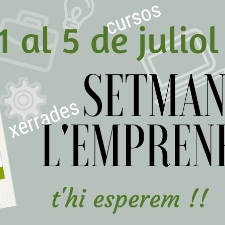
del
Maresme