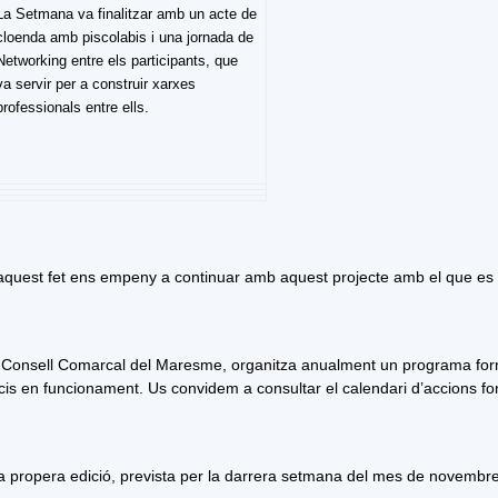
La Setmana va finalitzar amb un acte de
cloenda amb piscolabis i una jornada de
Networking entre els participants, que
va servir per a construir xarxes
professionals entre ells.
 i aquest fet ens empeny a continuar amb
aquest projecte amb el que es 
el Consell Comarcal del Maresme, organitza anualment un programa fo
s en funcionament. Us convidem a consultar el calendari d’accions f
la propera edició, prevista per la darrera setmana del mes de novembre