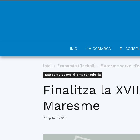
INICI
LA COMARCA
EL CONSEL
Inici
Economia i Treball
Maresme servei d'
Maresme servei d'emprenedoria
Finalitza la XV
Maresme
18 juliol 2019