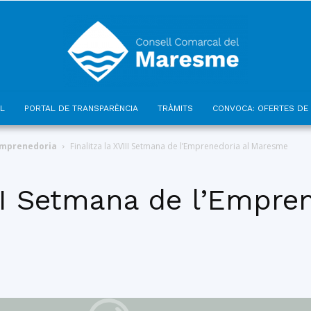
L
PORTAL DE TRANSPARÈNCIA
TRÀMITS
CONVOCA: OFERTES DE 
Consell
emprenedoria
Finalitza la XVIII Setmana de l’Emprenedoria al Maresme
III Setmana de l’Empren
Comarcal