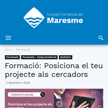
Consell
Inici
Formació
Formació
Formació - Emprenedoria
Notícies
Formació: Posiciona el teu
Comarcal
projecte als cercadors
3 desembre 2024
del
Maresme