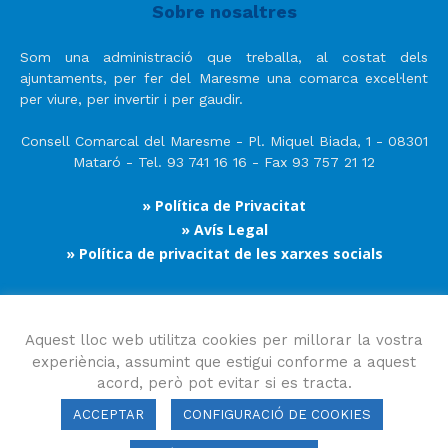
Sobre nosaltres
Som una administració que treballa, al costat dels
ajuntaments, per fer del Maresme una comarca excel·lent
per viure, per invertir i per gaudir.
Consell Comarcal del Maresme - Pl. Miquel Biada, 1 - 08301
Mataró - Tel. 93 741 16 16 - Fax 93 757 21 12
» Política de Privacitat
» Avís Legal
» Política de privacitat de les xarxes socials
Segueix-nos
Aquest lloc web utilitza cookies per millorar la vostra
experiència, assumint que estigui conforme a aquest
acord, però pot evitar si es tracta.
ACCEPTAR
CONFIGURACIÓ DE COOKIES