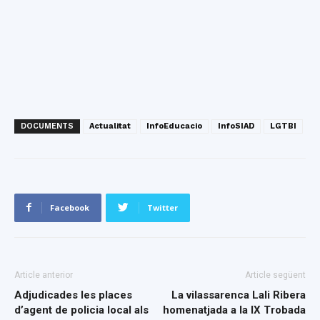
DOCUMENTS
Actualitat
InfoEducacio
InfoSIAD
LGTBI
Facebook
Twitter
Article anterior
Article següent
Adjudicades les places
La vilassarenca Lali Ribera
d’agent de policia local als
homenatjada a la IX Trobada