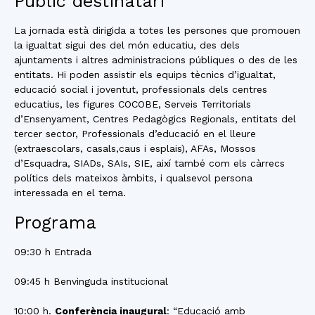
Públic destinatari
La jornada està dirigida a totes les persones que promouen
la igualtat sigui des del món educatiu, des dels
ajuntaments i altres administracions públiques o des de les
entitats. Hi poden assistir els equips tècnics d’igualtat,
educació social i joventut, professionals dels centres
educatius, les figures COCOBE, Serveis Territorials
d’Ensenyament, Centres Pedagògics Regionals, entitats del
tercer sector, Professionals d’educació en el lleure
(extraescolars, casals,caus i esplais), AFAs, Mossos
d’Esquadra, SIADs, SAIs, SIE, així també com els càrrecs
polítics dels mateixos àmbits, i qualsevol persona
interessada en el tema.
Programa
09:30 h Entrada
09:45 h Benvinguda institucional
10:00 h.
Conferència inaugural
: “Educació amb