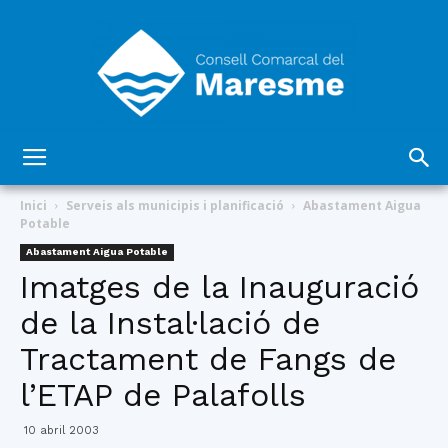
Consell
Inici
Serveis als municipis i planificació
Abastament Aigua
Potable
Abastament Aigua Potable
Comarcal
Imatges de la Inauguració
de la Instal·lació de
Tractament de Fangs de
del
l’ETAP de Palafolls
10 abril 2003
Maresme