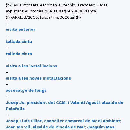
{h}Les autoritats escolten el tècnic, Francesc Heras
explicant el procès que se segueix a la Planta
{|}./ARXIUS/2008/fotos/Img0626.gif{h}
–
visita exterior
–
tallada cinta
–
tallada cinta
–
visita a les instal.lacions
–
visita a les noves instal.lacions
–
assecatge de fangs
–
Josep Jo, president del CCM, i Valentí Agustí, alcalde de
Palafolls
–
Josep Lluís Fillat, conseller comarcal de Medi Ambient;
Joan Morell, alcalde de Pineda de Mar; Joaquim Mas,