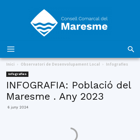
Consell
Inici
Observatori de Desenvolupament Local
Infografies
Infografies
INFOGRAFIA: Població del
Comarcal
Maresme . Any 2023
6 juny 2024
del
Maresme