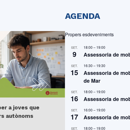
AGENDA
Propers esdeveniments
18:00
–
19:00
SET.
9
Assessoria de mobi
16:30
–
19:30
SET.
15
Assessoria de mobi
de Mar
18:00
–
19:00
SET.
16
Assessoria de mobi
per a joves que
16:00
–
19:00
SET.
17
ors autònoms
Assessoria de mobi
18:00
–
19:00
SET.