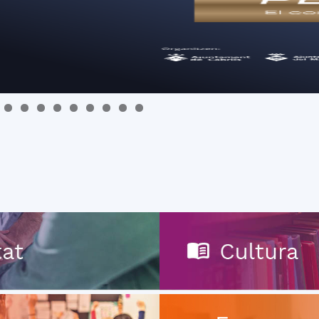
del
Maresme
0
1
2
3
4