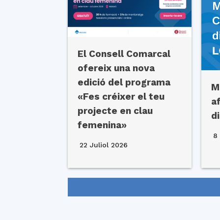
El Consell Comarcal
ofereix una nova
edició del programa
M
«Fes créixer el teu
a
projecte en clau
d
femenina»
8 
22 Juliol 2026