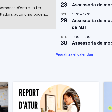
23
Assessoria de mobi
persones d’entre 18 i 29
16:30
–
19:30
balladors autònoms poden…
SET.
29
Assessoria de mobi
de Mar
18:00
–
19:00
SET.
30
Assessoria de mobi
Visualitza el calendari