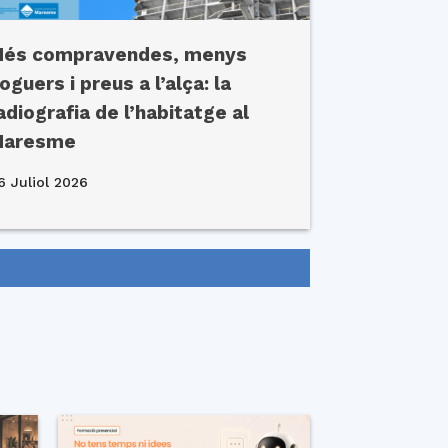
és compravendes, menys
loguers i preus a l’alça: la
adiografia de l’habitatge al
Maresme
6 Juliol 2026