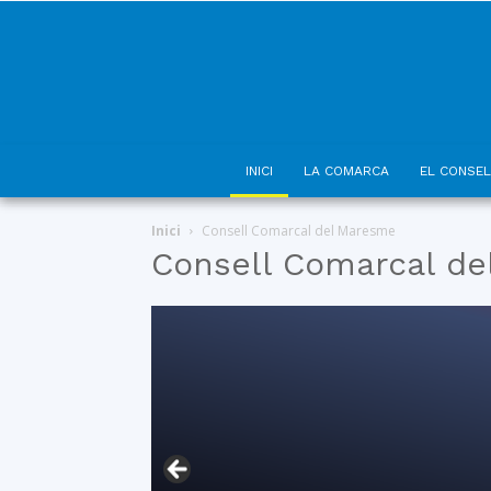
INICI
LA COMARCA
EL CONSEL
Inici
Consell Comarcal del Maresme
Consell Comarcal d