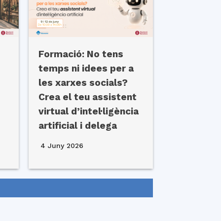
Formació: No tens
temps ni idees per a
les xarxes socials?
Crea el teu assistent
virtual d’intel·ligència
artificial i delega
4 Juny 2026