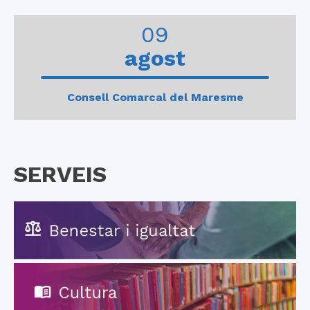
0
1
2
3
4
09
agost
Consell Comarcal del Maresme
SERVEIS