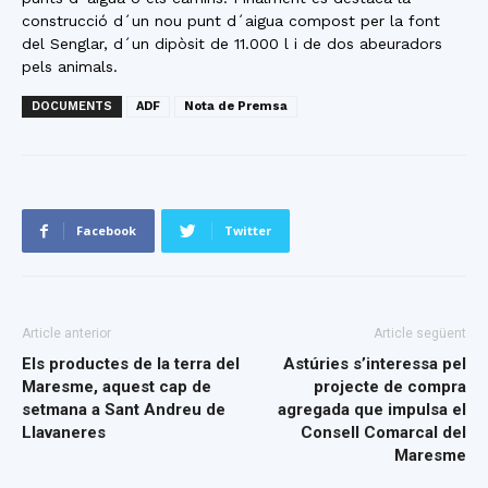
construcció d´un nou punt d´aigua compost per la font
del Senglar, d´un dipòsit de 11.000 l i de dos abeuradors
pels animals.
DOCUMENTS
ADF
Nota de Premsa
Facebook
Twitter
Article anterior
Article següent
Els productes de la terra del
Astúries s’interessa pel
Maresme, aquest cap de
projecte de compra
setmana a Sant Andreu de
agregada que impulsa el
Llavaneres
Consell Comarcal del
Maresme