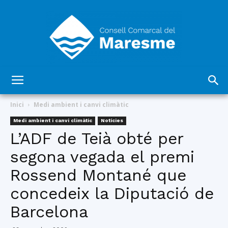
Consell
Inici
Medi ambient i canvi climàtic
Medi ambient i canvi climàtic
Notícies
L’ADF de Teià obté per
Comarcal
segona vegada el premi
Rossend Montané que
del
concedeix la Diputació de
Barcelona
Maresme