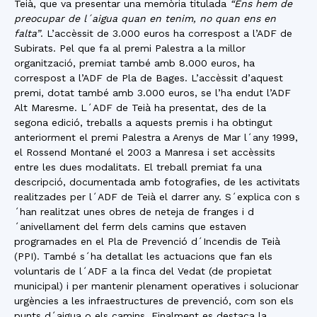
Teià, que va presentar una memòria titulada
“Ens hem de
preocupar de l´aigua quan en tenim, no quan ens en
falta”
. L’accèssit de 3.000 euros ha correspost a l’ADF de
Subirats. Pel que fa al premi Palestra a la millor
organització, premiat també amb 8.000 euros, ha
correspost a l’ADF de Pla de Bages. L’accèssit d’aquest
premi, dotat també amb 3.000 euros, se l’ha endut l’ADF
Alt Maresme. L´ADF de Teià ha presentat, des de la
segona edició, treballs a aquests premis i ha obtingut
anteriorment el premi Palestra a Arenys de Mar l´any 1999,
el Rossend Montané el 2003 a Manresa i set accèssits
entre les dues modalitats. El treball premiat fa una
descripció, documentada amb fotografies, de les activitats
realitzades per l´ADF de Teià el darrer any. S´explica con s
´han realitzat unes obres de neteja de franges i d
´anivellament del ferm dels camins que estaven
programades en el Pla de Prevenció d´Incendis de Teià
(PPI). També s´ha detallat les actuacions que fan els
voluntaris de l´ADF a la finca del Vedat (de propietat
municipal) i per mantenir plenament operatives i solucionar
urgències a les infraestructures de prevenció, com son els
punts d´aigua o els camins. Finalment es destaca la