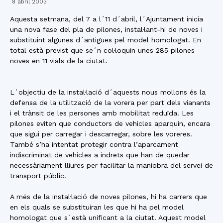
8 abril 2003
Aquesta setmana, del 7 a l´11 d´abril, l´Ajuntament inicia
una nova fase del pla de pilones, instal·lant-hi de noves i
substituint algunes d´antigues pel model homologat. En
total està previst que se´n col·loquin unes 285 pilones
noves en 11 vials de la ciutat.
L´objectiu de la instal·lació d´aquests nous mollons és la
defensa de la utilització de la vorera per part dels vianants
i el trànsit de les persones amb mobilitat reduïda. Les
pilones eviten que conductors de vehicles aparquin, encara
que sigui per carregar i descarregar, sobre les voreres.
També s’ha intentat protegir contra l’aparcament
indiscriminat de vehicles a indrets que han de quedar
necessàriament lliures per facilitar la maniobra del servei de
transport públic.
A més de la instal·lació de noves pilones, hi ha carrers que
en els quals se substituiran les que hi ha pel model
homologat que s´està unificant a la ciutat. Aquest model