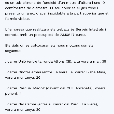
és un tub cilíndric de fundició d’un metre d’altura i uns 10
centímetres de diàmetre. El seu color és el gris fosc i
presenta un anell d’acer inoxidable a la part superior que el
fa més visible.
L´empresa que realitzarà els treballs és Serveis Integrals i
compta amb un pressupost de 23.108,17 euros.
Els vials on es col·locaran els nous mollons són els
següents:
. carrer Unió (entre la ronda Alfons XII), a la vorera mar: 35
. carrer Onofre Arnau (entre La Riera i el carrer Bisbe Mas),
vorera muntanya: 26
. carrer Pascual Madoz (davant del CEIP Anxaneta), vorera
ponent: 4
. carrer del Carme (entre el carrer del Parc i La Riera),
vorera muntanya: 30