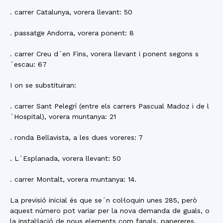
. carrer Catalunya, vorera llevant: 50
. passatge Andorra, vorera ponent: 8
. carrer Creu d´en Fins, vorera llevant i ponent segons s
´escau: 67
I on se substituiran:
. carrer Sant Pelegrí (entre els carrers Pascual Madoz i de l
´Hospital), vorera muntanya: 21
. ronda Bellavista, a les dues voreres: 7
. L´Esplanada, vorera llevant: 50
. carrer Montalt, vorera muntanya: 14.
La previsió inicial és que se´n col·loquin unes 285, però
aquest número pot variar per la nova demanda de guals, o
la instal·lació de nous elements com fanals, papereres,