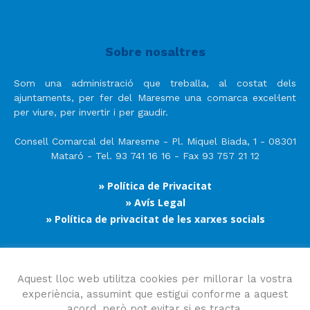
Sobre nosaltres
Som una administració que treballa, al costat dels
ajuntaments, per fer del Maresme una comarca excel·lent
per viure, per invertir i per gaudir.
Consell Comarcal del Maresme - Pl. Miquel Biada, 1 - 08301
Mataró - Tel. 93 741 16 16 - Fax 93 757 21 12
» Política de Privacitat
» Avís Legal
» Política de privacitat de les xarxes socials
Segueix-nos
Aquest lloc web utilitza cookies per millorar la vostra
experiència, assumint que estigui conforme a aquest
acord, però pot evitar si es tracta.