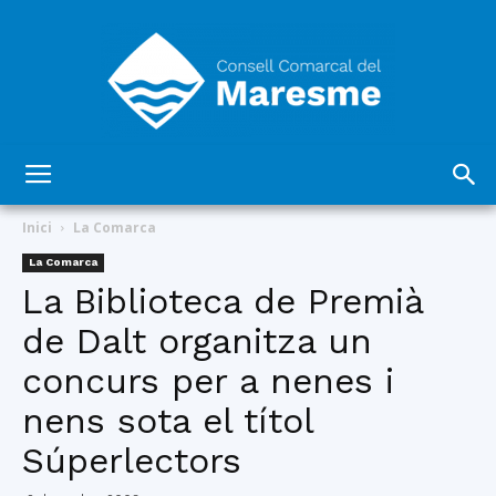
Consell
Inici
La Comarca
La Comarca
La Biblioteca de Premià
Comarcal
de Dalt organitza un
concurs per a nenes i
del
nens sota el títol
Súperlectors
Maresme