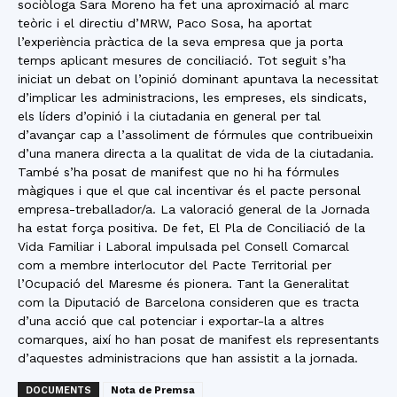
sociòloga Sara Moreno ha fet una aproximació al marc
teòric i el directiu d’MRW, Paco Sosa, ha aportat
l’experiència pràctica de la seva empresa que ja porta
temps aplicant mesures de conciliació. Tot seguit s’ha
iniciat un debat on l’opinió dominant apuntava la necessitat
d’implicar les administracions, les empreses, els sindicats,
els líders d’opinió i la ciutadania en general per tal
d’avançar cap a l’assoliment de fórmules que contribueixin
d’una manera directa a la qualitat de vida de la ciutadania.
També s’ha posat de manifest que no hi ha fórmules
màgiques i que el que cal incentivar és el pacte personal
empresa-treballador/a. La valoració general de la Jornada
ha estat força positiva. De fet, El Pla de Conciliació de la
Vida Familiar i Laboral impulsada pel Consell Comarcal
com a membre interlocutor del Pacte Territorial per
l’Ocupació del Maresme és pionera. Tant la Generalitat
com la Diputació de Barcelona consideren que es tracta
d’una acció que cal potenciar i exportar-la a altres
comarques, així ho han posat de manifest els representants
d’aquestes administracions que han assistit a la jornada.
DOCUMENTS
Nota de Premsa