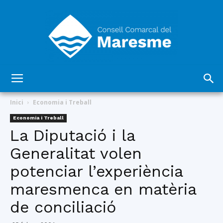
Consell
Inici
Economia i Treball
Economia i Treball
La Diputació i la
Comarcal
Generalitat volen
potenciar l’experiència
del
maresmenca en matèria
de conciliació
Maresme