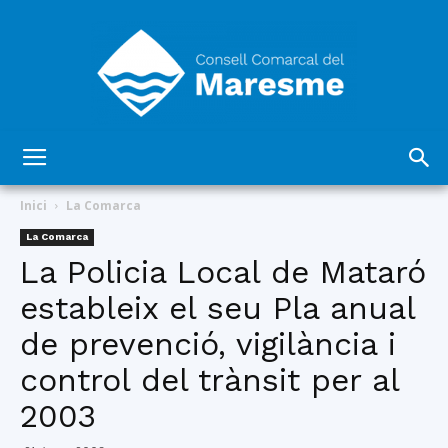
Consell
Inici
La Comarca
La Comarca
La Policia Local de Mataró
Comarcal
estableix el seu Pla anual
de prevenció, vigilància i
del
control del trànsit per al
2003
Maresme