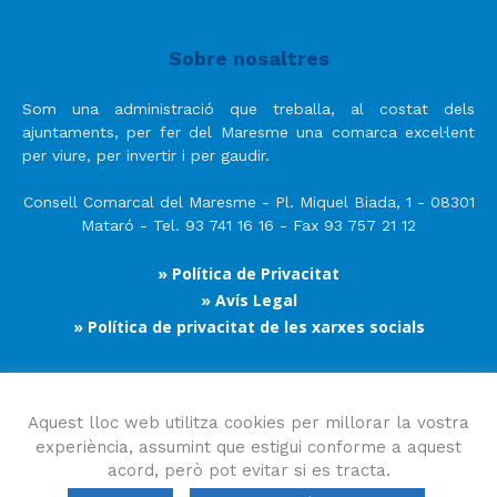
Sobre nosaltres
Som una administració que treballa, al costat dels
ajuntaments, per fer del Maresme una comarca excel·lent
per viure, per invertir i per gaudir.
Consell Comarcal del Maresme - Pl. Miquel Biada, 1 - 08301
Mataró - Tel. 93 741 16 16 - Fax 93 757 21 12
» Política de Privacitat
» Avís Legal
» Política de privacitat de les xarxes socials
Segueix-nos
Aquest lloc web utilitza cookies per millorar la vostra
experiència, assumint que estigui conforme a aquest
acord, però pot evitar si es tracta.