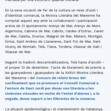
En la seva vocació de fer de la cultura un nexe d’unió i
d’identitat comarcal, la Mostra Literària del Maresme ha
comptat aquest any amb la col·laboració i participació
activa de 21 ajuntaments: Arenys de Mar, Arenys de Munt,
Argentona, Cabrera de Mar, Cabrils, Caldes d’Estrac, Canet
de Mar, Calella, Dosrius, Malgrat de Mar, Mataró, Montgat,
Òrrius, Sant Andreu de Llavaneres, Sant Pol de Mar, Sant
Vicenç de Montalt, Teià, Tiana, Tordera, Vilassar de Dalt i
Vilassar de Mar.
Seguint la tradició descentralitzadora, Teià havia d’acollir -
el proper 13 de desembre- l’acte de lliurament de premis a
les guanyadores i guanyadors de la XXXVII Mostra Literària
del Maresme i del
Concurs de relats breus del
confinament que va promoure el Consell Comarcal a
l’entorn de Sant Jordi per donar veu literària a les
vivències viscudes en motiu de l’estat d’alarma i, a la
vegada, donar suport a les llibreries de la comarca
.
La situació epidemiològica i el manteniment de Catalunya