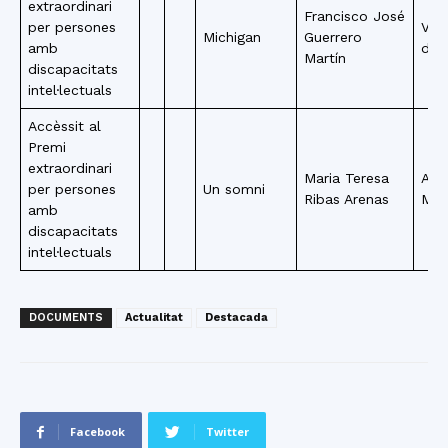
extraordinari
Francisco José
per persones
Vila
Michigan
Guerrero
amb
de 
Martín
discapacitats
intel·lectuals
Accèssit al
Premi
extraordinari
Maria Teresa
Are
per persones
Un somni
Ribas Arenas
Mar
amb
discapacitats
intel·lectuals
DOCUMENTS
Actualitat
Destacada
Facebook
Twitter