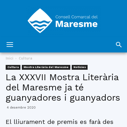
Consell
Inici
Cultura
Cultura
Mostra Literària del Maresme
Notícies
La XXXVII Mostra Literària
Comarcal
del Maresme ja té
guanyadores i guanyadors
del
4 desembre 2020
El lliurament de premis es farà des
Maresme