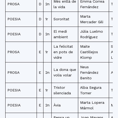
Més enllà de
Emma Correa
PROSA
D
2n
Tor
la vida
Fernández
Marta
POESIA
D
1r
Sororitat
Tor
Mercader Gili
El medi
Júlia Luelmo
POESIA
D
2n
Tia
ambient
Rodríguez
La felicitat
Maite
San
PROSA
E
1r
en pots de
Castillejos
And
vidre
Klomp
Lla
Neus
La dona que
PROSA
E
2n
Fernández
Arg
volia volar
Benito
Tristor
Alba Segura
POESIA
E
1r
Tor
silenciada
Torner
Marta Lopera
POESIA
E
2n
Àvia
Mon
Mármol
Pensa un
Joan Mayans
Are