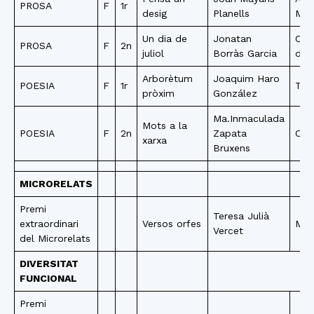
PROSA
F
1r
desig
Planells
Mun
Un dia de
Jonatan
Cab
PROSA
F
2n
juliol
Borràs Garcia
de 
Arborètum
Joaquim Haro
POESIA
F
1r
Tor
pròxim
González
Ma.Inmaculada
Mots a la
POESIA
F
2n
Zapata
Cale
xarxa
Bruxens
MICRORELATS
Premi
Teresa Julià
extraordinari
Versos orfes
Mon
Vercet
del Microrelats
DIVERSITAT
FUNCIONAL
Premi