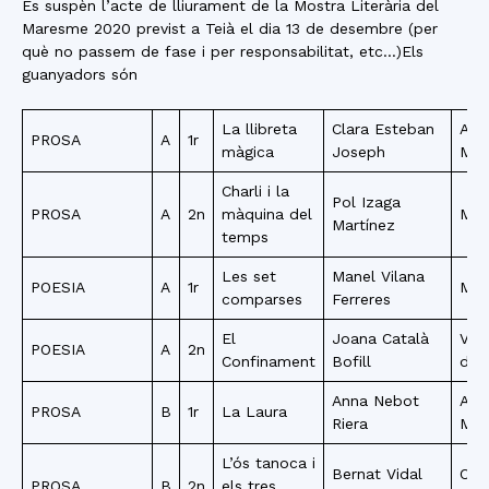
Es suspèn l’acte de lliurament de la Mostra Literària del
Maresme 2020 previst a Teià el dia 13 de desembre (per
què no passem de fase i per responsabilitat, etc…)Els
guanyadors són
La llibreta
Clara Esteban
Are
PROSA
A
1r
màgica
Joseph
Mun
Charli i la
Pol Izaga
PROSA
A
2n
màquina del
Mon
Martínez
temps
Les set
Manel Vilana
POESIA
A
1r
Mat
comparses
Ferreres
El
Joana Català
Vila
POESIA
A
2n
Confinament
Bofill
de 
Anna Nebot
Are
PROSA
B
1r
La Laura
Riera
Mun
L’ós tanoca i
Bernat Vidal
Can
PROSA
B
2n
els tres