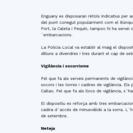
Enguany es disposaran rètols indicatius per ad
del punt conegut popularment com el Búnquer,
Port, la Caleta i Pequín, tampoc hi ha servei 
´embarcacions.
La Policia Local va establir al maig el dispos
dilluns a divendres i tres durant el cap de set
Vigilància i socorrisme
Pel que fa als serveis permanents de vigilànci
socors i les torres i cadires de vigilància. El
Callao. Pel que fa als llocs de vigilància, s´h
El dispositiu es reforça amb tres embarcacio
cadira d´accés de minusvàlids a la sorra. L´ho
de setembre.
Neteja