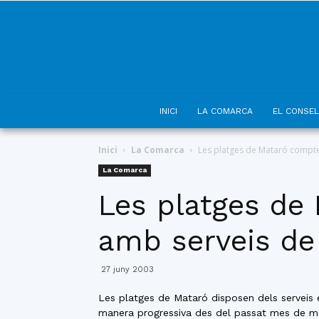
INICI
LA COMARCA
EL CONSEL
Inici
La Comarca
Les platges de Mataró compten
La Comarca
Les platges de
amb serveis de 
27 juny 2003
Les platges de Mataró disposen dels serveis es
manera progressiva des del passat mes de maig