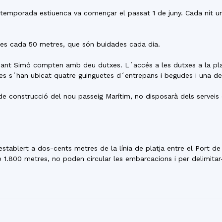
a temporada estiuenca va començar el passat 1 de juny. Cada nit u
res cada 50 metres, que són buidades cada dia.
 Sant Simó compten amb deu dutxes. L´accés a les dutxes a la plat
ges s´han ubicat quatre guinguetes d´entrepans i begudes i una de
 de construcció del nou passeig Marítim, no disposarà dels serveis
stablert a dos-cents metres de la línia de platja entre el Port de
e 1.800 metres, no poden circular les embarcacions i per delimita