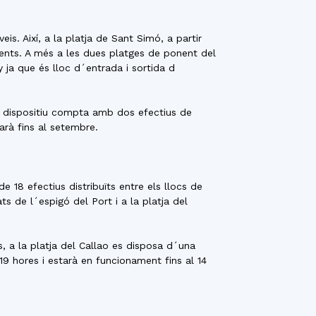
is. Així, a la platja de Sant Simó, a partir
nents. A més a les dues platges de ponent del
 ja que és lloc d´entrada i sortida d
est dispositiu compta amb dos efectius de
garà fins al setembre.
e 18 efectius distribuïts entre els llocs de
ts de l´espigó del Port i a la platja del
, a la platja del Callao es disposa d´una
 19 hores i estarà en funcionament fins al 14