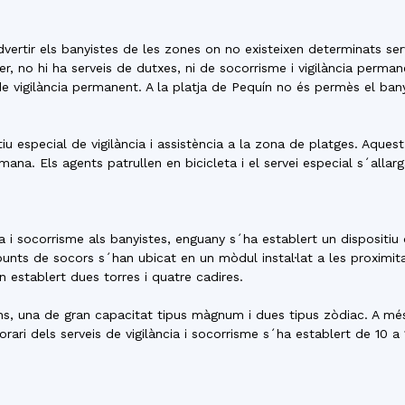
del
vertir els banyistes de les zones on no existeixen determinats serve
 no hi ha serveis de dutxes, ni de socorrisme i vigilància perma
de vigilància permanent. A la platja de Pequín no és permès el bany
Maresme
itiu especial de vigilància i assistència a la zona de platges. Aqu
mana. Els agents patrullen en bicicleta i el servei especial s´allar
a i socorrisme als banyistes, enguany s´ha establert un dispositiu d
s punts de socors s´han ubicat en un mòdul instal·lat a les proximita
an establert dues torres i quatre cadires.
ns, una de gran capacitat tipus màgnum i dues tipus zòdiac. A més
rari dels serveis de vigilància i socorrisme s´ha establert de 10 a