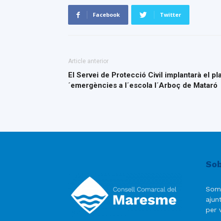
Facebook
Twitter
Article anterior
El Servei de Protecció Civil implantarà el p
´emergències a l´escola l´Arboç de Mataró
Sob
Som
ajun
per v