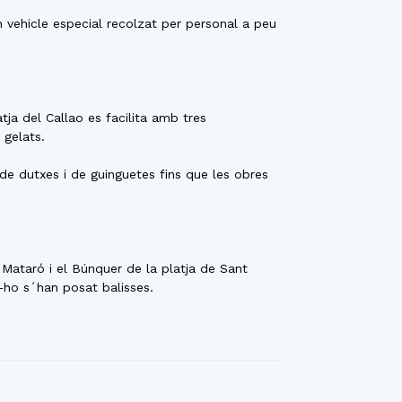
n vehicle especial recolzat per personal a peu
ja del Callao es facilita amb tres
 gelats.
 de dutxes i de guinguetes fins que les obres
 Mataró i el Búnquer de la platja de Sant
r-ho s´han posat balisses.