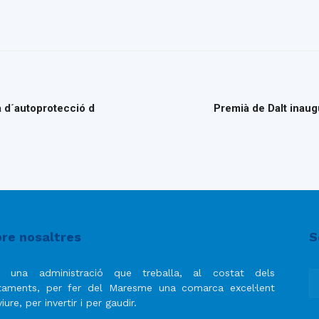
la d´autoprotecció d
Premià de Dalt inaugu
re nosaltres
S
 una administració que treballa, al costat dels
taments, per fer del Maresme una comarca excel·lent
iure, per invertir i per gaudir.