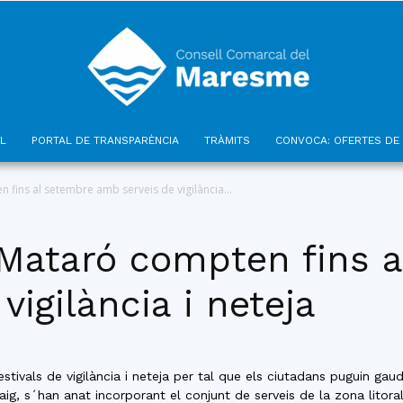
L
PORTAL DE TRANSPARÈNCIA
TRÀMITS
CONVOCA: OFERTES DE 
Consell
 fins al setembre amb serveis de vigilància...
 Mataró compten fins 
vigilància i neteja
Comarcal
tivals de vigilància i neteja per tal que els ciutadans puguin gaudi
, s´han anat incorporant el conjunt de serveis de la zona litoral