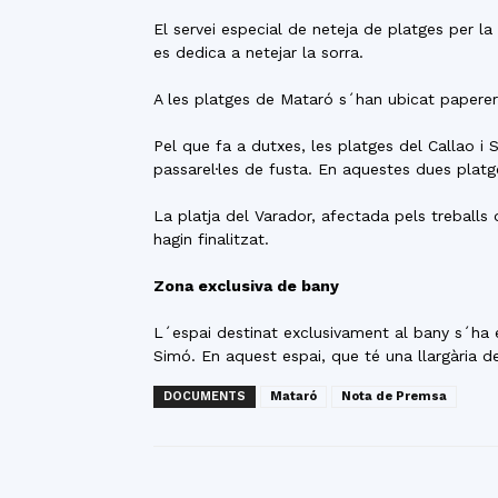
El servei especial de neteja de platges per l
es dedica a netejar la sorra.
A les platges de Mataró s´han ubicat papere
Pel que fa a dutxes, les platges del Callao i
passarel·les de fusta. En aquestes dues plat
La platja del Varador, afectada pels treballs
hagin finalitzat.
Zona exclusiva de bany
L´espai destinat exclusivament al bany s´ha e
Simó. En aquest espai, que té una llargària d
DOCUMENTS
Mataró
Nota de Premsa