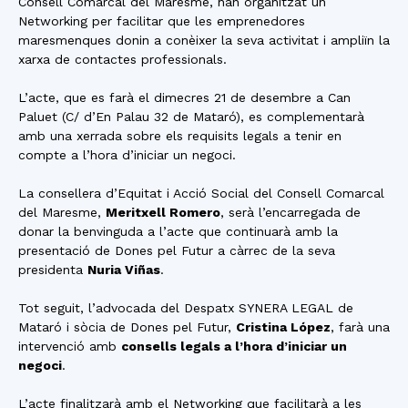
Consell Comarcal del Maresme, han organitzat un
Networking per facilitar que les emprenedores
maresmenques donin a conèixer la seva activitat i ampliïn la
xarxa de contactes professionals.
L’acte, que es farà el dimecres 21 de desembre a Can
Paluet (C/ d’En Palau 32 de Mataró), es complementarà
amb una xerrada sobre els requisits legals a tenir en
compte a l’hora d’iniciar un negoci.
La consellera d’Equitat i Acció Social del Consell Comarcal
del Maresme,
Meritxell Romero
, serà l’encarregada de
donar la benvinguda a l’acte que continuarà amb la
presentació de Dones pel Futur a càrrec de la seva
presidenta
Nuria Viñas
.
Tot seguit, l’advocada del Despatx SYNERA LEGAL de
Mataró i sòcia de Dones pel Futur,
Cristina López
, farà una
intervenció amb
consells legals a l’hora d’iniciar un
negoci
.
L’acte finalitzarà amb el Networking que facilitarà a les