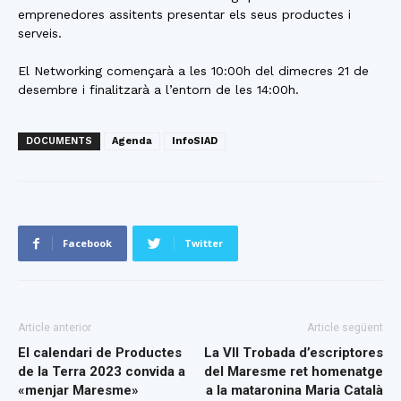
emprenedores assitents presentar els seus productes i
serveis.
El Networking començarà a les 10:00h del dimecres 21 de
desembre i finalitzarà a l’entorn de les 14:00h.
DOCUMENTS
Agenda
InfoSIAD
Facebook
Twitter
Article anterior
Article següent
El calendari de Productes
La VII Trobada d’escriptores
de la Terra 2023 convida a
del Maresme ret homenatge
«menjar Maresme»
a la mataronina Maria Català