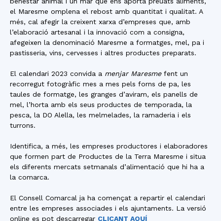
benestar animal i un mar que ens aporta preuats aliments,
el Maresme omplena el rebost amb quantitat i qualitat. A
més, cal afegir la creixent xarxa d’empreses que, amb
l’elaboració artesanal i la innovació com a consigna,
afegeixen la denominació Maresme a formatges, mel, pa i
pastisseria, vins, cervesses i altres productes preparats.
El calendari 2023 convida a
menjar Maresme
fent un
recorregut fotogràfic mes a mes pels forns de pa, les
taules de formatge, les granges d’aviram, els panells de
mel, l’horta amb els seus productes de temporada, la
pesca, la DO Alella, les melmelades, la ramaderia i els
turrons.
Identifica, a més, les empreses productores i elaboradores
que formen part de Productes de la Terra Maresme i situa
els diferents mercats setmanals d’alimentació que hi ha a
la comarca.
El Consell Comarcal ja ha començat a repartir el calendari
entre les empreses associades i els ajuntaments. La versió
online es pot descarregar
CLICANT AQUÍ