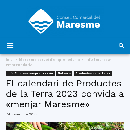
Consell
Inici
Maresme servei d'emprenedoria
Info Empresa-
emprenedoria
Info Empresa-emprenedoria
Notícies
Productes de la Terra
Comarcal
El calendari de Productes
de la Terra 2023 convida a
«menjar Maresme»
del
14 desembre 2022
Maresme