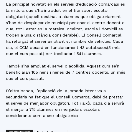
La principal novetat en els serveis d’educació comarcals és
la millora que s’ha introduit en el transport escolar
obligatori (aquell destinat a alumnes que obligatoriament
s’han de desplaçar de municipi per anar al centre docent o
que, tot i estar en la mateixa localitat, escola i domicili es
troben a una distància considerable). El Consell Comarcal
ha reforçat el servei ampliant el nombre de vehicles. Cada
dia, el CCM posarà en funcionament 43 autobusos(3 més
que el curs passat) per traslladar 1.541 alumnes.
També s’ha ampliat el servei d’acollida. Aquest curs se’n
beneficiaran 105 nens i nenes de 7 centres docents, un més
que el curs passat.
D’altra banda, l’aplicació de la jornada intensiva a
secundària ha fet que el Consell Comarcal deixi de prestar
el servei de menjador obligatori. Tot i això, cada dia servirà
el menjar a 715 alumnes en menjadors escolars
considerants com a «no obligatoris».