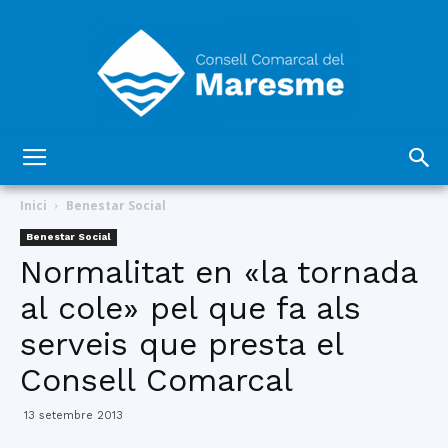
Consell
Inici
Benestar Social
Benestar Social
Normalitat en «la tornada
Comarcal
al cole» pel que fa als
serveis que presta el
del
Consell Comarcal
13 setembre 2013
Maresme