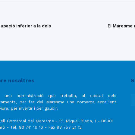
ació inferior a la dels
El Maresme a
re nosaltres
S
 una administració que treballa, al costat dels
taments, per fer del Maresme una comarca excel·lent
iure, per invertir i per gaudir.
ell Comarcal del Maresme - Pl. Miquel Biada, 1 - 08301
ró - Tel. 93 741 16 16 - Fax 93 757 21 12