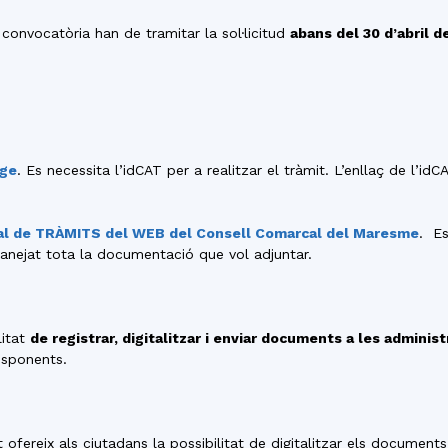
del
 convocatòria han de tramitar la sol·licitud
abans del 30 d’abril d
Maresme
tge
. Es necessita l’idCAT per a realitzar el tràmit. L’enllaç de l’idC
al de TRÀMITS del WEB del Consell Comarcal del Maresme
. Es
scanejat tota la documentació que vol adjuntar.
litat
de registrar, digitalitzar i enviar documents a les adminis
responents.
t ofereix als ciutadans la possibilitat de digitalitzar els documents