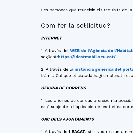
Les persones que reuneixin els requisits de la
Com fer la sol·licitud?
INTERNET
1. A través del
WEB de l’Agència de l’Habita
següent:
https://idcatmobil.seu.cat/
2. A través de l
a instància genèrica del
port
tràmit. Cal que el ciutadà hagi emplenat i e
OFICINA DE CORREUS
1. Les oficines de correus ofereixen la possibi
està subjecte a l’aplicació de les tarifes cor
OAC DELS AJUNTAMENTS
1. A través de
l’EACAT
, si el vostre ajuntamen