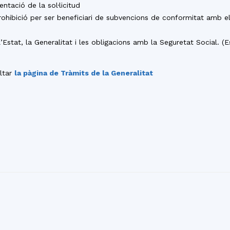
ntació de la sol·licitud
ohibició per ser beneficiari de subvencions de conformitat amb el
l’Estat, la Generalitat i les obligacions amb la Seguretat Social.
ltar
la pàgina de Tràmits de la Generalitat