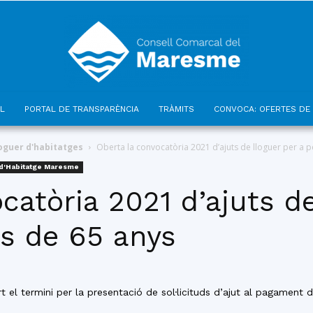
L
PORTAL DE TRANSPARÈNCIA
TRÀMITS
CONVOCA: OFERTES DE 
Consell
loguer d'habitatges
Oberta la convocatòria 2021 d’ajuts de lloguer per a p
 d'Habitatge Maresme
catòria 2021 d’ajuts de
s de 65 anys
Comarcal
 el termini per la presentació de sol·licituds d’ajut al pagament d