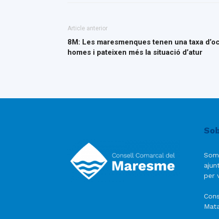
Article anterior
8M: Les maresmenques tenen una taxa d’ocup
homes i pateixen més la situació d’atur
Sob
Som
ajun
per v
Cons
Mata