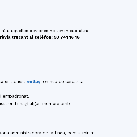
rirà a aquelles persones no tenen cap altra
prèvia trucant al telèfon: 93 741 16 16
.
ula en aquest
enllaç
, on heu de cercar la
-hi empadronat.
ència on hi hagi algun membre amb
ersona administradora de la finca, com a mínim