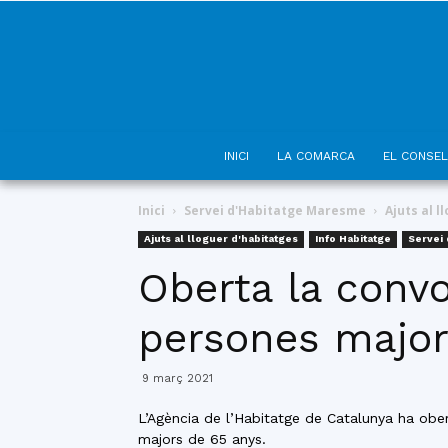
INICI
LA COMARCA
EL CONSEL
Inici
Servei d'Habitatge Maresme
Ajuts al l
Ajuts al lloguer d'habitatges
Info Habitatge
Servei
Oberta la convo
persones major
9 març 2021
L’Agència de l’Habitatge de Catalunya ha obert
majors de 65 anys.