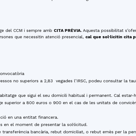
tatge del CCM i sempre amb
CITA PRÈVIA.
Aquesta possibilitat s’ofe
ersones que necessitin atenció presencial,
cal que sol·licitin cita 
:
convocatòria
gressos no superiors a 2,83 vegades l’IRSC, podeu consultar la ta
habitatge que sigui el seu domicili habitual i permanent. Cal estar
ge superior a 800 euros o 900 en el cas de les unitats de convic
ció en una entitat financera.
 en el moment de presentar la sol·licitud.
de transferència bancària, rebut domiciliat, o rebut emès per la p