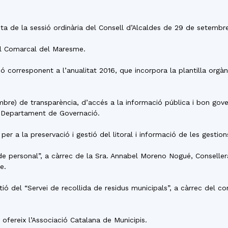
del
Acta de la sessió ordinària del Consell d’Alcaldes de 29 de setembr
ell Comarcal del Maresme.
 corresponent a l’anualitat 2016, que incorpora la plantilla orgàni
Maresme
mbre) de transparència, d’accés a la informació pública i bon gove
l Departament de Governació.
per a la preservació i gestió del litoral i informació de les gest
e personal”, a càrrec de la Sra. Annabel Moreno Nogué, Consellera
e.
ió del “Servei de recollida de residus municipals”, a càrrec del co
fereix l’Associació Catalana de Municipis.