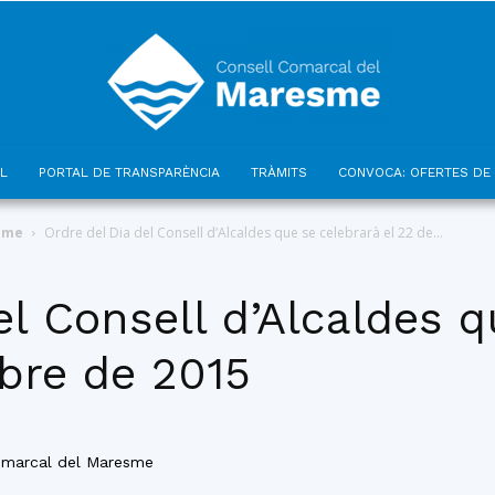
L
PORTAL DE TRANSPARÈNCIA
TRÀMITS
CONVOCA: OFERTES DE 
Consell
esme
Ordre del Dia del Consell d’Alcaldes que se celebrarà el 22 de...
el Consell d’Alcaldes q
bre de 2015
Comarcal
Comarcal del Maresme