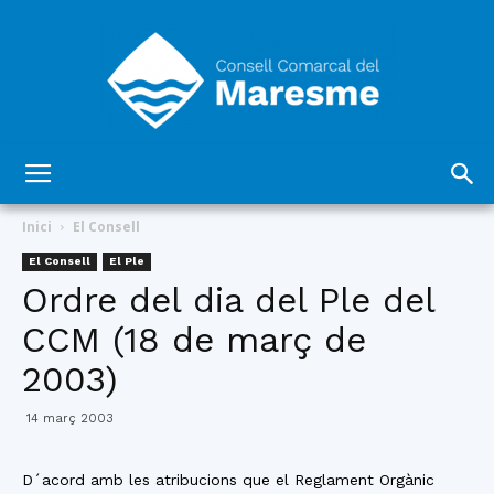
Consell
Inici
El Consell
El Consell
El Ple
Ordre del dia del Ple del
Comarcal
CCM (18 de març de
2003)
del
14 març 2003
D´acord amb les atribucions que el Reglament Orgànic
Maresme