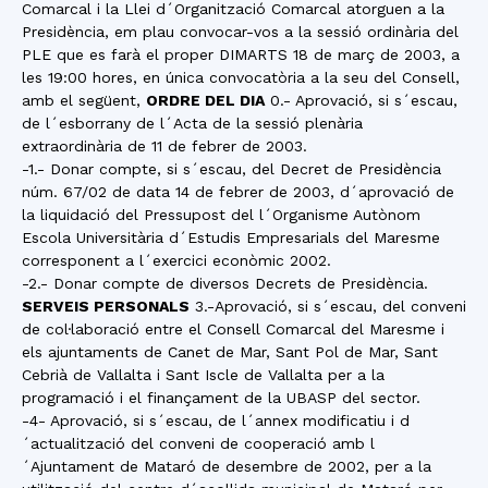
Comarcal i la Llei d´Organització Comarcal atorguen a la
Presidència, em plau convocar-vos a la sessió ordinària del
PLE que es farà el proper DIMARTS 18 de març de 2003, a
les 19:00 hores, en única convocatòria a la seu del Consell,
amb el següent,
ORDRE DEL DIA
0.- Aprovació, si s´escau,
de l´esborrany de l´Acta de la sessió plenària
extraordinària de 11 de febrer de 2003.
-1.- Donar compte, si s´escau, del Decret de Presidència
núm. 67/02 de data 14 de febrer de 2003, d´aprovació de
la liquidació del Pressupost del l´Organisme Autònom
Escola Universitària d´Estudis Empresarials del Maresme
corresponent a l´exercici econòmic 2002.
-2.- Donar compte de diversos Decrets de Presidència.
SERVEIS PERSONALS
3.-Aprovació, si s´escau, del conveni
de col·laboració entre el Consell Comarcal del Maresme i
els ajuntaments de Canet de Mar, Sant Pol de Mar, Sant
Cebrià de Vallalta i Sant Iscle de Vallalta per a la
programació i el finançament de la UBASP del sector.
-4- Aprovació, si s´escau, de l´annex modificatiu i d
´actualització del conveni de cooperació amb l
´Ajuntament de Mataró de desembre de 2002, per a la