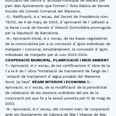
utilització del centre d´acollida municipal de Mataró per
part dels Ajuntaments que formen l´Àrea Bàsica de Serveis
Socials del Consell Comarcal del Maresme.
-5.- Ratificació, si s´escau, del Decret de Presidència núm.
76/03, de 4 de març de 2003, d´aprovació de l´adhesió a
la Xarxa Local de Serveis d´Atenció Domiciliària promoguda
per la Diputació de Barcelona.
-6.- Aprovació inicial, si s´escau, de les bases reguladores
de la convocatòria per a la concessió d´ajuts individuals de
menjador i convocar, simultàniament, la concessió d´ajuts
individuals de menjador per al curs 2003-2004.
COOPERACIÓ MUNICIPAL, PLANIFICACIÓ I MEDI AMBIENT
7.- Aprovació, si s´escau, de les certificacions d´obra de la
1 a la 6 de l´obra “Instal·lació de tractament de fangs de l
´estació de tractament d´aigua potable del Maresme
Nord, 2a fase”.
RÈGIM INTERIOR I ECONOMIA
8.-
Aprovació, si s´escau, de la modificació de la periodicitat
de celebració de les sessions ordinàries del ple de la
corporació pel que fa a la sessió prevista pel 13 de maig de
2003.
-9.- Aprovació, si s´escau, del conveni marc de cooperació
amb els Ajuntaments de Cabrera de Mar i Vilassar de Mar,