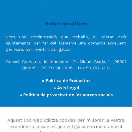
Sobre nosaltres
Som una administració que treballa, al costat dels
ajuntaments, per fer del Maresme una comarca excel·lent
per viure, per invertir i per gaudir.
Consell Comarcal del Maresme - Pl. Miquel Biada, 1 - 08301
Mataró - Tel. 93 741 16 16 - Fax 93 757 21 12
» Política de Privacitat
» Avís Legal
» Política de privacitat de les xarxes socials
Segueix-nos
Aquest lloc web utilitza cookies per millorar la vostra
experiència, assumint que estigui conforme a aquest