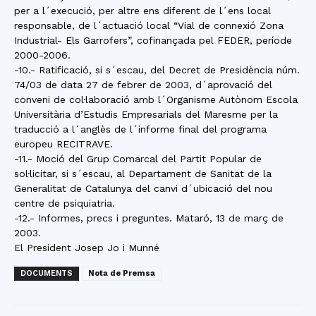
per a l´execució, per altre ens diferent de l´ens local
responsable, de l´actuació local “Vial de connexió Zona
Industrial- Els Garrofers”, cofinançada pel FEDER, període
2000-2006.
-10.- Ratificació, si s´escau, del Decret de Presidència núm.
74/03 de data 27 de febrer de 2003, d´aprovació del
conveni de col·laboració amb l´Organisme Autònom Escola
Universitària d’Estudis Empresarials del Maresme per la
traducció a l´anglès de l´informe final del programa
europeu RECITRAVE.
-11.- Moció del Grup Comarcal del Partit Popular de
sol·licitar, si s´escau, al Departament de Sanitat de la
Generalitat de Catalunya del canvi d´ubicació del nou
centre de psiquiatria.
-12.- Informes, precs i preguntes. Mataró, 13 de març de
2003.
El President Josep Jo i Munné
DOCUMENTS
Nota de Premsa