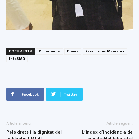
DOCUMENTS
Documents
Dones
Escriptores Maresme
InfoSIAD
Facebook
Twitter
Article anterior
Article següent
Pels drets i la dignitat del
L’índex d’incidència de
col·lectiu LGTBI
sinistralitat laboral al