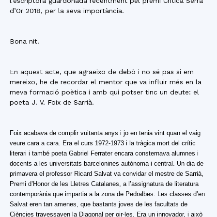
l’escriptora guardonada recentment pel premi Crítica Serra
d’Or 2018, per la seva importància.
Bona nit.
En aquest acte, que agraeixo de debò i no sé pas si em
mereixo, he de recordar el mentor que va influir més en la
meva formació poètica i amb qui potser tinc un deute: el
poeta J. V. Foix de Sarrià.
Foix acabava de complir vuitanta anys i jo en tenia vint quan el vaig
veure cara a cara. Era el curs 1972-1973 i la tràgica mort del crític
literari i també poeta Gabriel Ferrater encara consternava alumnes i
docents a les universitats barcelonines autònoma i central. Un dia de
primavera el professor Ricard Salvat va convidar el mestre de Sarrià,
Premi d’Honor de les Lletres Catalanes, a l’assignatura de literatura
contemporània que impartia a la zona de Pedralbes. Les classes d’en
Salvat eren tan amenes, que bastants joves de les facultats de
Ciències travessaven la Diagonal per oir-les. Era un innovador, i això