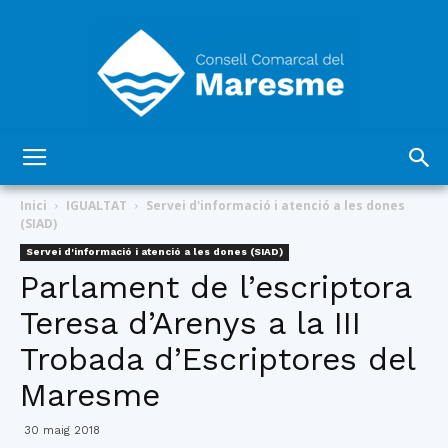
Consell
Inici
IGUALTAT
Servei d'informació i atenció a les dones
(SIAD)
Servei d'informació i atenció a les dones (SIAD)
Comarcal
Parlament de l’escriptora
Teresa d’Arenys a la III
Trobada d’Escriptores del
del
Maresme
30 maig 2018
Maresme