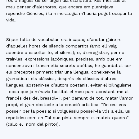
fos o hagués de ser algun dia escriptora. Res més aliè al
meu pensar d’aleshores, que encara em plantejava
rependre Ciències, i la mineralogia m’hauria pogut ocupar la
vida!
Si per falta de vocabulari era incapaç d’anotar gaire re
d’aquelles hores de silencis compartits (amb ell vaig
apendre a escoltar-lo, el silenci); o, d’enregistrar, per no
trair-les, expressions lacòniques, precises, amb què em
concentrava i transmetia secrets poètics, he guardat al cor
els preceptes primers: triar una llengua, conèixer-ne la
gramàtica i els clàssics, després els clàssics d’altres
llengües, abstenir-se d’autors coetanis, evitar el bilingüisme
–cosa que ja m’havia facilitat el meu pare acostant-me al
francés des del bressol– i, per damunt de tot, matar l’amor
propi, el gran obstacle a la creació artística: “Deixeu-vos
posseir per la poesia; si volguéssiu posseir-la vós a ella, us
repetiríeu com en Tal que pinta sempre el mateix quadro”
(callo el nom del pintor).