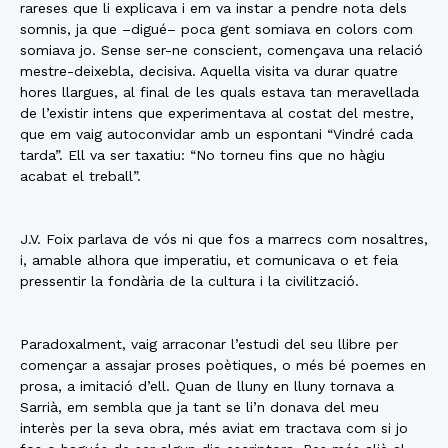
rareses que li explicava i em va instar a pendre nota dels
somnis, ja que –digué– poca gent somiava en colors com
somiava jo. Sense ser-ne conscient, començava una relació
mestre-deixebla, decisiva. Aquella visita va durar quatre
hores llargues, al final de les quals estava tan meravellada
de l’existir intens que experimentava al costat del mestre,
que em vaig autoconvidar amb un espontani “Vindré cada
tarda”. Ell va ser taxatiu: “No torneu fins que no hàgiu
acabat el treball”.
J.V. Foix parlava de vós ni que fos a marrecs com nosaltres,
i, amable alhora que imperatiu, et comunicava o et feia
pressentir la fondària de la cultura i la civilització.
Paradoxalment, vaig arraconar l’estudi del seu llibre per
començar a assajar proses poètiques, o més bé poemes en
prosa, a imitació d’ell. Quan de lluny en lluny tornava a
Sarrià, em sembla que ja tant se li’n donava del meu
interès per la seva obra, més aviat em tractava com si jo