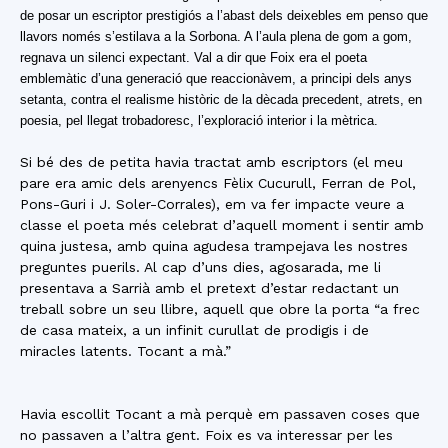
de posar un escriptor prestigiós a l’abast dels deixebles em penso que
llavors només s’estilava a la Sorbona. A l’aula plena de gom a gom,
regnava un silenci expectant. Val a dir que Foix era el poeta
emblemàtic d’una generació que reaccionàvem, a principi dels anys
setanta, contra el realisme històric de la dècada precedent, atrets, en
poesia, pel llegat trobadoresc, l’exploració interior i la mètrica.
Si bé des de petita havia tractat amb escriptors (el meu
pare era amic dels arenyencs Fèlix Cucurull, Ferran de Pol,
Pons-Guri i J. Soler-Corrales), em va fer impacte veure a
classe el poeta més celebrat d’aquell moment i sentir amb
quina justesa, amb quina agudesa trampejava les nostres
preguntes puerils. Al cap d’uns dies, agosarada, me li
presentava a Sarrià amb el pretext d’estar redactant un
treball sobre un seu llibre, aquell que obre la porta “a frec
de casa mateix, a un infinit curullat de prodigis i de
miracles latents. Tocant a mà.”
Havia escollit Tocant a mà perquè em passaven coses que
no passaven a l’altra gent. Foix es va interessar per les