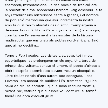
enamoren, m’impressiona. La rica poesia de tradició oral i
la realitat dels mal anomenats berbers, vaig descobrir-la fa
anys traduint uns misteriosos cants algerians, i el nombre
de població marroquina que avui incrementa la nostra, i
amb la qual tenim afinitats des d’antic, m’empenyeria a
demanar la cooficilitat a Catalunya de la llengua amaziga,
com també l’ensenyament a les escoles de la història
multisecular que ens uneix als pobles nord-africans. Sinó
que, ai! no decidim…
Torno a Foix i acabo. Les visites a ca seva, tot i molt
esporàdiques, es prolongaren en els anys. Una tarda de
principi dels vuitanta sonava el timbre. El poeta s’aixeca a
obrir i després desembolica davant meu un obsequi: el
llibre titulat Poesia d’una autora poc coneguda, Rosa
Leveroni, era acabat de publicar i l’hi trametien. “Qui ho
havia de dir –se sorprèn– que la Rosa escriuria tant!” I,
mirant-me, vaticina que si assoleixo l’edat d’ella, també
tindré una obra d’aquell gruix.