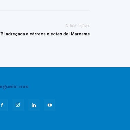
Article següent
TBI adreçada a càrrecs electes del Maresme
egueix-nos