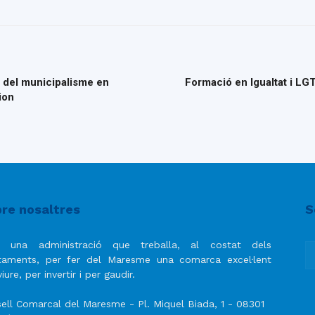
 del municipalisme en
Formació en Igualtat i LG
ion
re nosaltres
S
 una administració que treballa, al costat dels
taments, per fer del Maresme una comarca excel·lent
iure, per invertir i per gaudir.
ell Comarcal del Maresme - Pl. Miquel Biada, 1 - 08301