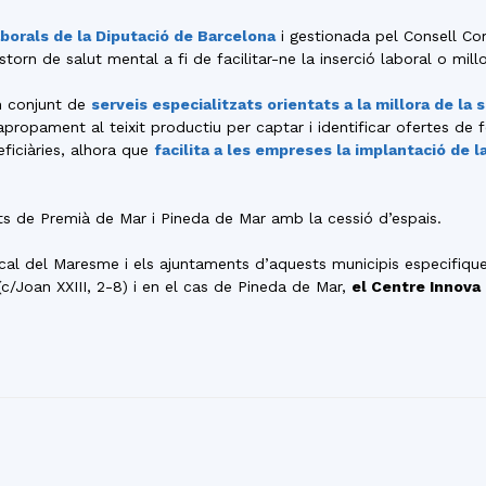
del
borals de la Diputació de Barcelona
i gestionada pel Consell C
torn de salut mental a fi de facilitar-ne la inserció laboral o mill
un conjunt de
serveis especialitzats orientats a la millora de la 
pament al teixit productiu per captar i identificar ofertes de fei
ficiàries, alhora que
facilita a les empreses la implantació de l
Maresme
ts de Premià de Mar i Pineda de Mar amb la cessió d’espais.
cal del Maresme i els ajuntaments d’aquests municipis especifique
c/Joan XXIII, 2-8) i en el cas de Pineda de Mar,
el Centre Innova