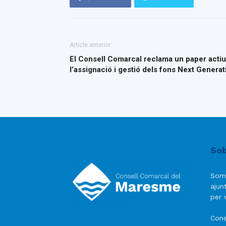
Article anterior
El Consell Comarcal reclama un paper actiu
l’assignació i gestió dels fons Next Generat
Sob
Som
ajun
per v
Cons