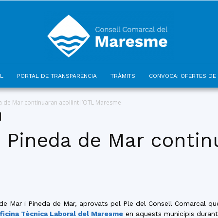
L
PORTAL DE TRANSPARÈNCIA
TRÀMITS
CONVOCA: OFERTES DE 
Consell
a de Mar continuaran acollint l’OTL Maresme
 Pineda de Mar contin
Comarcal
e Mar i Pineda de Mar, aprovats pel Ple del Consell Comarcal que
ficina Tècnica Laboral del Maresme
en aquests municipis durant