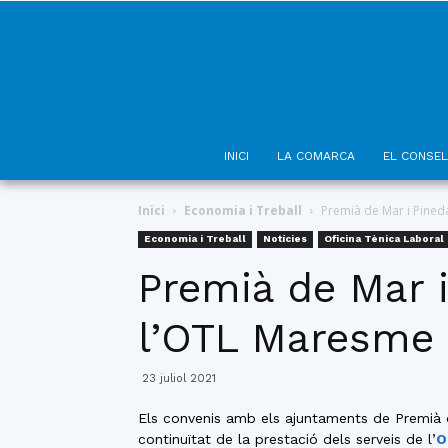
INICI
LA COMARCA
EL CONSEL
Inici
Economia i Treball
Premià de Mar i Pined
Economia i Treball
Notícies
Oficina Tènica Laboral
Premià de Mar i
l’OTL Maresme
23 juliol 2021
Els convenis amb els ajuntaments de Premià d
continuïtat de la prestació dels serveis de l’
O