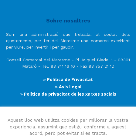
Sobre nosaltres
Som una administració que treballa, al costat dels
ajuntaments, per fer del Maresme una comarca excel·lent
per viure, per invertir i per gaudir.
Consell Comarcal del Maresme - Pl. Miquel Biada, 1 - 08301
Mataró - Tel. 93 741 16 16 - Fax 93 757 21 12
» Política de Privacitat
» Avís Legal
» Política de privacitat de les xarxes socials
Segueix-nos
Aquest lloc web utilitza cookies per millorar la vostra
experiència, assumint que estigui conforme a aquest
acord, però pot evitar si es tracta.