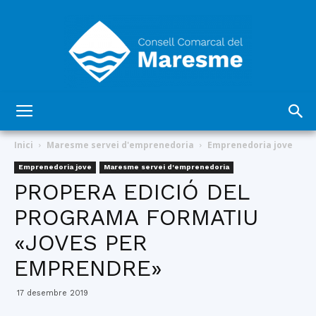
Consell
Inici
Maresme servei d'emprenedoria
Emprenedoria jove
Emprenedoria jove
Maresme servei d'emprenedoria
PROPERA EDICIÓ DEL
Comarcal
PROGRAMA FORMATIU
«JOVES PER
del
EMPRENDRE»
17 desembre 2019
Maresme