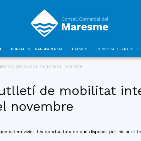
L
PORTAL DE TRANSPARÈNCIA
TRÀMITS
CONVOCA: OFERTES DE 
Consell
at internacional Jove del Maresme del novembre
tlletí de mobilitat in
el novembre
Comarcal
e estem vivint, les oportunitats de què disposes per iniciar el te