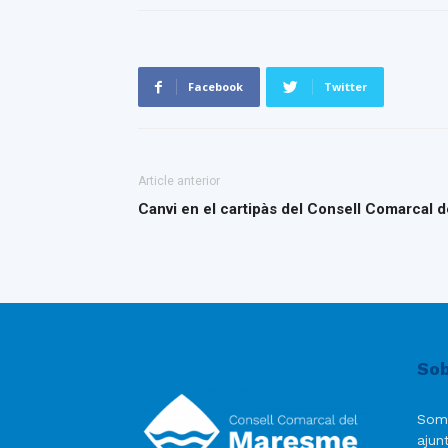
Facebook
Twitter
Article anterior
Canvi en el cartipàs del Consell Comarcal 
Sob
Som
ajun