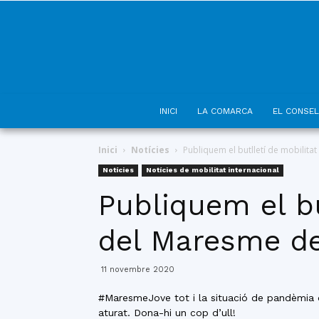
INICI
LA COMARCA
EL CONSEL
Inici
Notícies
Publiquem el butlletí de mobilit
Notícies
Notícies de mobilitat internacional
Publiquem el bu
del Maresme d
11 novembre 2020
#MaresmeJove tot i la situació de pandèmia qu
aturat. Dona-hi un cop d’ull!