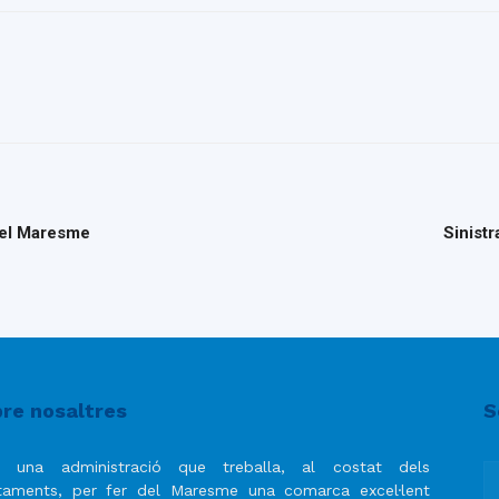
del Maresme
Sinistr
re nosaltres
S
 una administració que treballa, al costat dels
taments, per fer del Maresme una comarca excel·lent