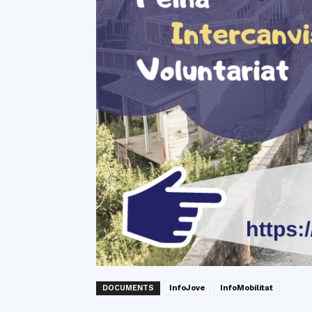
DOCUMENTS
InfoJove
InfoMobilitat