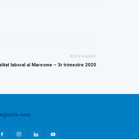
Article següent
alitat laboral al Maresme – 3r trimestre 2020
egueix-nos