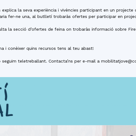
del
plica la seva experiència i vivències participant en un projecte d
ria fer-ne una, al butlletí trobaràs ofertes per participar en proj
ulta la secció d’ofertes de feina on trobaràs informació sobre Fire
Maresme
ma i conèixer quins recursos tens al teu abast!
ó seguim teletreballant. Contacta’ns per e-mail a mobilitatjove