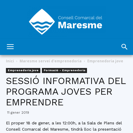
Consell
Inici
Maresme servei d'emprenedoria
Emprenedoria jove
Emprenedoria jove
Formació - Emprenedoria
SESSIÓ INFORMATIVA DEL
Comarcal
PROGRAMA JOVES PER
EMPRENDRE
del
11 gener 2019
El proper 18 de gener, a les 12:00h, a la Sala de Plens del
Consell Comarcal del Maresme, tindrà lloc la presentació
Maresme