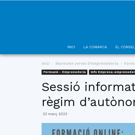
INICI
LA COMARCA
EL CONSEL
Inici
Maresme servei d'emprenedoria
Forma
Formació - Emprenedoria
Info Empresa-emprenedor
Sessió informat
règim d’autòn
23 març 2023