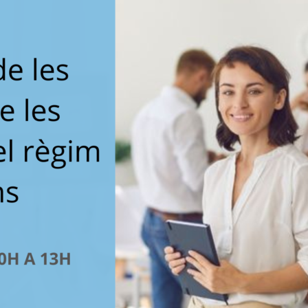
del
Maresme