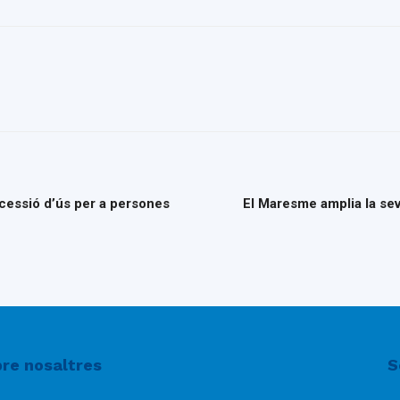
 cessió d’ús per a persones
El Maresme amplia la seva
re nosaltres
S