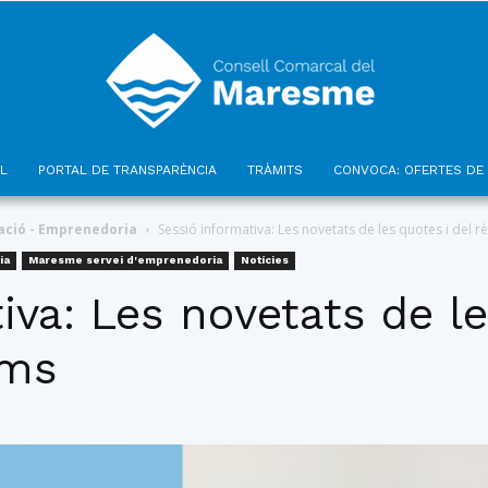
L
PORTAL DE TRANSPARÈNCIA
TRÀMITS
CONVOCA: OFERTES DE 
Consell
ció - Emprenedoria
Sessió informativa: Les novetats de les quotes i del
ia
Maresme servei d'emprenedoria
Notícies
iva: Les novetats de le
oms
Comarcal