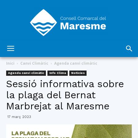
Consell
Inici
Canvi Climàtic
Agenda canvi climàtic
Agenda canvi climàtic
Info Clima
Notícies
Sessió informativa sobre
Comarcal
la plaga del Bernat
Marbrejat al Maresme
del
17 març 2023
Maresme