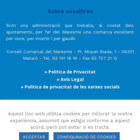
Sobre nosaltres
Som una administració que treballa, al costat dels
ajuntaments, per fer del Maresme una comarca excel·lent
per viure, per invertir i per gaudir.
Consell Comarcal del Maresme - Pl. Miquel Biada, 1 - 08301
Mataró - Tel. 93 741 16 16 - Fax 93 757 21 12
» Política de Privacitat
» Avís Legal
» Política de privacitat de les xarxes socials
Segueix-nos
Aquest lloc web utilitza cookies per millorar la vostra
experiència, assumint que estigui conforme a aquest
acord, però pot evitar si es tracta.
ACCEPTAR
CONFIGURACIÓ DE COOKIES