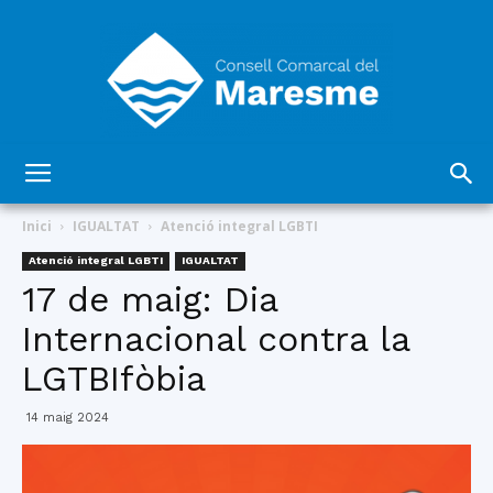
Consell
Inici
IGUALTAT
Atenció integral LGBTI
Atenció integral LGBTI
IGUALTAT
17 de maig: Dia
Comarcal
Internacional contra la
LGTBIfòbia
del
14 maig 2024
Maresme