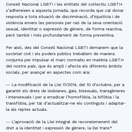
Consell Nacional LGBTI i les entitats del col·lectiu LGBTI+
s’adhereixen a aquesta jornada, que recorda que cal donar
resposta a tota situació de discriminació, d’injustícia i de
violència envers les persones per raó de la seva orientació
sexual, identitat o expressió de gènere, de forma reactiva,
però també i més profundament de forma preventiva.
Per això, des del Consell Nacional LGBTI demanem que la
societat civil i els poders públics treballem de manera
conjunta per impulsar el marc normatiu en matèria LGBTI+
del nostre país, que és ampli i afecta els diferents àmbits
socials, per avançar en aspectes com ara:
― La modificació de la Llei 11/2014, del 10 d’octubre, per a
garantir els drets de lesbianes, gais, bisexuals, transgèneres
i intersexuals i per a erradicar l’homofòbia, la bifòbia i la
transfòbia, per tal d’actualitzar-ne els continguts i adaptar-
la als reptes actuals.
― L’aprovació de la Llei integral de reconeixmenent del
dret a la identitat i expressió de gènere, la llei trans*