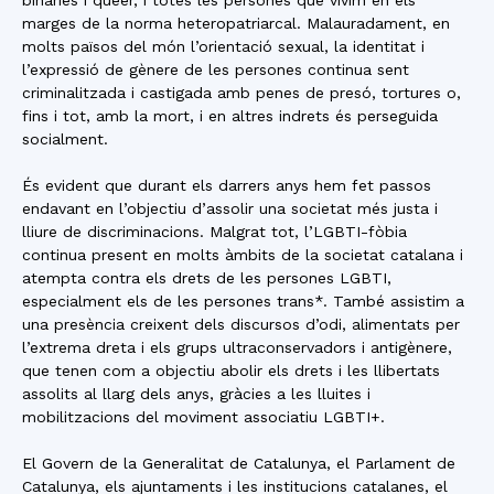
binàries i queer, i totes les persones que vivim en els
marges de la norma heteropatriarcal. Malauradament, en
molts països del món l’orientació sexual, la identitat i
l’expressió de gènere de les persones continua sent
criminalitzada i castigada amb penes de presó, tortures o,
fins i tot, amb la mort, i en altres indrets és perseguida
socialment.
És evident que durant els darrers anys hem fet passos
endavant en l’objectiu d’assolir una societat més justa i
lliure de discriminacions. Malgrat tot, l’LGBTI-fòbia
continua present en molts àmbits de la societat catalana i
atempta contra els drets de les persones LGBTI,
especialment els de les persones trans*. També assistim a
una presència creixent dels discursos d’odi, alimentats per
l’extrema dreta i els grups ultraconservadors i antigènere,
que tenen com a objectiu abolir els drets i les llibertats
assolits al llarg dels anys, gràcies a les lluites i
mobilitzacions del moviment associatiu LGBTI+.
El Govern de la Generalitat de Catalunya, el Parlament de
Catalunya, els ajuntaments i les institucions catalanes, el