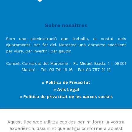
Sobre nosaltres
Som una administració que treballa, al costat dels
ajuntaments, per fer del Maresme una comarca excel·lent
per viure, per invertir i per gaudir.
Consell Comarcal del Maresme - Pl. Miquel Biada, 1 - 08301
Mataró - Tel. 93 741 16 16 - Fax 93 757 21 12
» Política de Privacitat
» Avís Legal
» Política de privacitat de les xarxes socials
Segueix-nos
Aquest lloc web utilitza cookies per millorar la vostra
experiència, assumint que estigui conforme a aquest