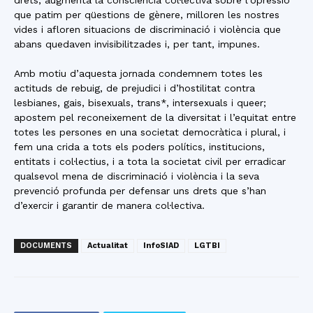
drets, augmenta la consciència col·lectiva sobre l’opressió
que patim per qüestions de gènere, milloren les nostres
vides i afloren situacions de discriminació i violència que
abans quedaven invisibilitzades i, per tant, impunes.
Amb motiu d’aquesta jornada condemnem totes les
actituds de rebuig, de prejudici i d’hostilitat contra
lesbianes, gais, bisexuals, trans*, intersexuals i queer;
apostem pel reconeixement de la diversitat i l’equitat entre
totes les persones en una societat democràtica i plural, i
fem una crida a tots els poders polítics, institucions,
entitats i col·lectius, i a tota la societat civil per erradicar
qualsevol mena de discriminació i violència i la seva
prevenció profunda per defensar uns drets que s’han
d’exercir i garantir de manera col·lectiva.
DOCUMENTS
Actualitat
InfoSIAD
LGTBI