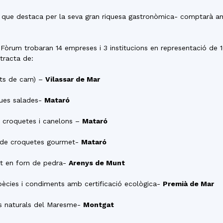
del
 que destaca per la seva gran riquesa gastronòmica- comptarà a
l Fòrum trobaran 14 empreses i 3 institucions en representació de 
tracta de:
Maresme
ts de carn) –
Vilassar de Mar
ues salades-
Mataró
e croquetes i canelons –
Mataró
ó de croquetes gourmet-
Mataró
at en forn de pedra-
Arenys de Munt
pècies i condiments amb certificació ecològica-
Premià de Mar
es naturals del Maresme-
Montgat