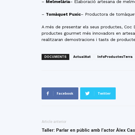
–
Melmelària
– Elaboració artesana de melm
–
Tomàquet Puxic
– Productora de tomàqu
A més de presentar els seus productes, Coc De
productes gourmet més innovadors en artesania
realitzaran demostracions i tasts de product
DOCUMENTS
Actualitat
InfoProductesTerra
Facebook
Twitter
Article anterior
Taller: Parlar en públic amb l’actor Àlex Ca