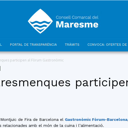
L
PORTAL DE TRANSPARÈNCIA
TRÀMITS
CONVOCA: OFERTES DE 
Consell
ques participen al Fòrum Gastronòmic
resmenques participe
Comarcal
 Montjuïc de Fira de Barcelona el
Gastronòmic Fòrum-Barcelona
s relacionades amb el món de la cuina i l’alimentació.