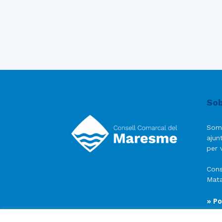
Sob
Som
ajun
per v
Cons
Mata
» Po
» Av