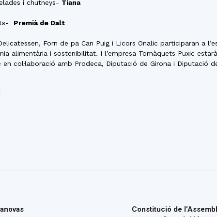
elades i chutneys-
Tiana
ets-
Premià de Dalt
licatessen, Forn de pa Can Puig i Licors Onalic participaran a l’
 alimentària i sostenibilitat. I l’empresa Tomàquets Puxic estarà
e en col·laboració amb Prodeca, Diputació de Girona i Diputació d
sanovas
Constitució de l’Assembl