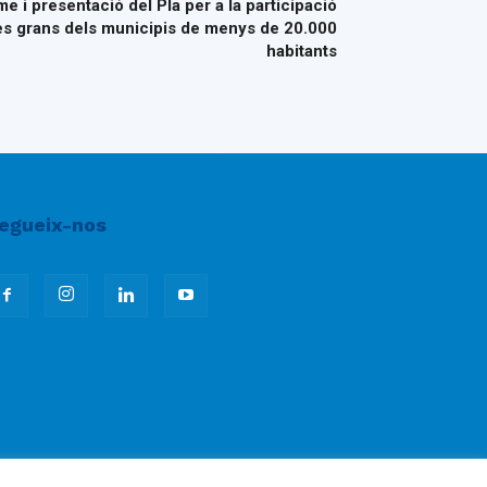
 i presentació del Pla per a la participació
es grans dels municipis de menys de 20.000
habitants
egueix-nos