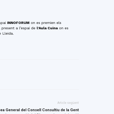
espai
INNOFORUM
on es premien els
 present a l’espai de
l’Aula Cuina
on es
e Lleida.
Article següent
ea General del Consell Consultiu de la Gent