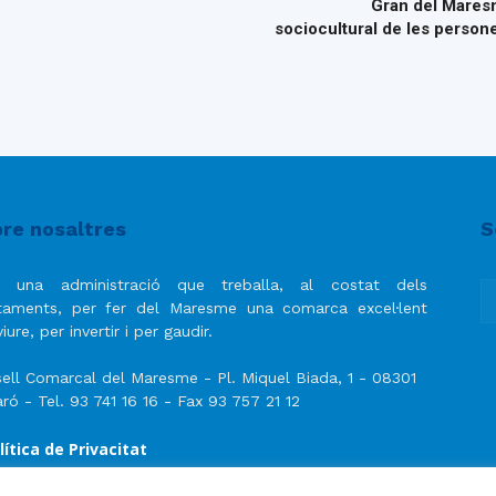
Gran del Maresme
sociocultural de les person
re nosaltres
S
 una administració que treballa, al costat dels
taments, per fer del Maresme una comarca excel·lent
iure, per invertir i per gaudir.
ell Comarcal del Maresme - Pl. Miquel Biada, 1 - 08301
ró - Tel. 93 741 16 16 - Fax 93 757 21 12
lítica de Privacitat
ís Legal