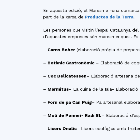
En aquesta edició, el Maresme -una comarca
part de la xarxa de
Productes de la Terra
.
Les persones que visitin l’espai Catalunya de
d’aquestes empreses són maresmenques. Es 
–
Carns Boher
(elaboració pròpia de prepara
–
Botànic Gastronòmic
– Elaboració de coq
–
Coc Delicatessen
– Elaboració artesana d
–
Marmitus
– La cuina de la Iaia- Elaboraci
–
Forn de pa Can Puig
– Pa artesanal elabor
–
Molí de Pomerí- Radi SL
– Elaboració d’es
–
Licors Onalic
– Licors ecològics amb fruit