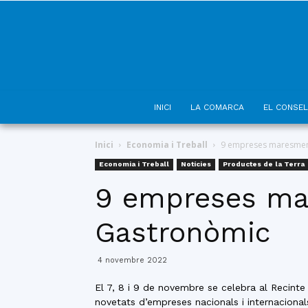
INICI
LA COMARCA
EL CONSEL
Inici
Economia i Treball
9 empreses maresmen
Economia i Treball
Notícies
Productes de la Terra
9 empreses ma
Gastronòmic
4 novembre 2022
El 7, 8 i 9 de novembre se celebra al Recinte
novetats d’empreses nacionals i internacional