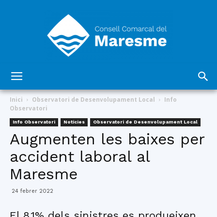
Consell
Inici
Observatori de Desenvolupament Local
Info
Observatori
Info Observatori
Notícies
Observatori de Desenvolupament Local
Comarcal
Augmenten les baixes per
accident laboral al
Maresme
del
24 febrer 2022
El 8,1% dels sinistres es produeixen
Maresme