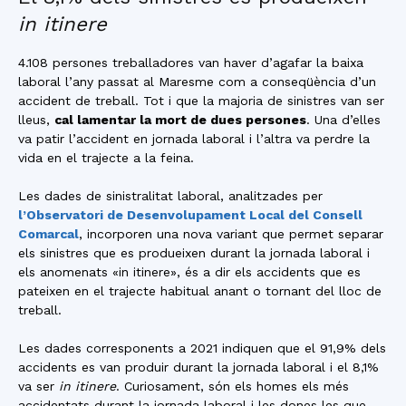
in itinere
4.108 persones treballadores van haver d’agafar la baixa
laboral l’any passat al Maresme com a conseqüència d’un
accident de treball. Tot i que la majoria de sinistres van ser
lleus,
cal lamentar la mort de dues persones
. Una d’elles
va patir l’accident en jornada laboral i l’altra va perdre la
vida en el trajecte a la feina.
Les dades de sinistralitat laboral, analitzades per
l’Observatori de Desenvolupament Local del Consell
Comarcal
, incorporen una nova variant que permet separar
els sinistres que es produeixen durant la jornada laboral i
els anomenats «in itinere», és a dir els accidents que es
pateixen en el trajecte habitual anant o tornant del lloc de
treball.
Les dades corresponents a 2021 indiquen que el 91,9% dels
accidents es van produir durant la jornada laboral i el 8,1%
va ser
in itinere
. Curiosament, són els homes els més
accidentats durant la jornada laboral i les dones les que