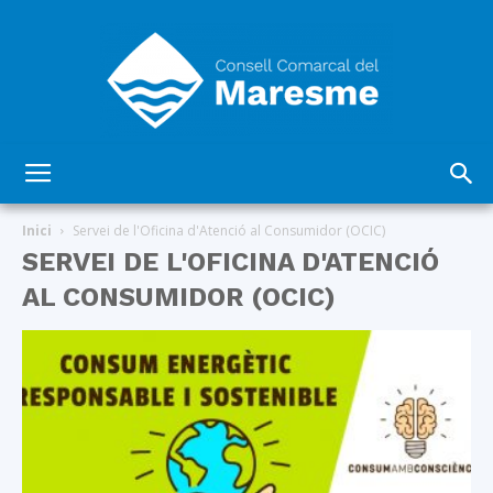
Consell
Inici
Servei de l'Oficina d'Atenció al Consumidor (OCIC)
SERVEI DE L'OFICINA D'ATENCIÓ
AL CONSUMIDOR (OCIC)
Comarcal
del
Maresme