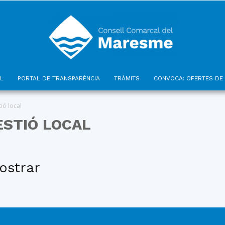
L
PORTAL DE TRANSPARÈNCIA
TRÀMITS
CONVOCA: OFERTES DE 
Consell
tió local
ESTIÓ LOCAL
ostrar
Comarcal