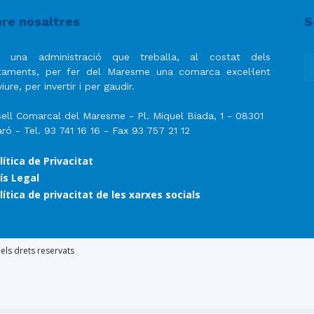
del
re nosaltres
S
 una administració que treballa, al costat dels
taments, per fer del Maresme una comarca excel·lent
iure, per invertir i per gaudir.
Maresme
ell Comarcal del Maresme - Pl. Miquel Biada, 1 - 08301
ró - Tel. 93 741 16 16 - Fax 93 757 21 12
lítica de Privacitat
ís Legal
lítica de privacitat de les xarxes socials
ls drets reservats