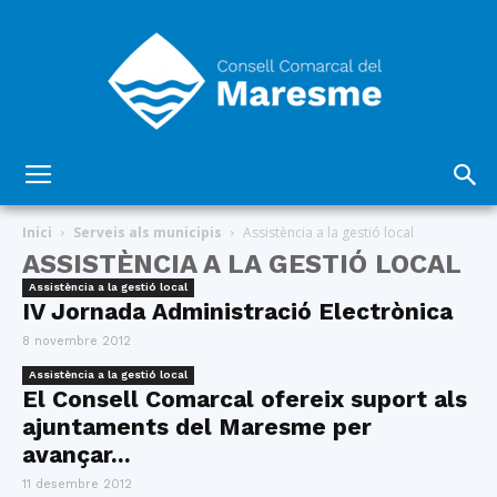
Consell
Inici
Serveis als municipis
Assistència a la gestió local
ASSISTÈNCIA A LA GESTIÓ LOCAL
Assistència a la gestió local
Comarcal
IV Jornada Administració Electrònica
8 novembre 2012
Assistència a la gestió local
El Consell Comarcal ofereix suport als
del
ajuntaments del Maresme per
avançar...
11 desembre 2012
Maresme