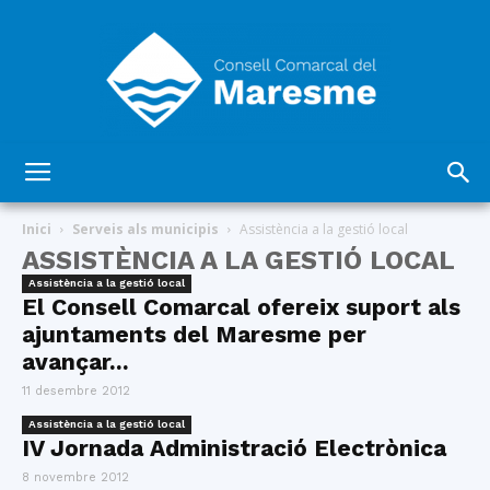
Consell
Inici
Serveis als municipis
Assistència a la gestió local
ASSISTÈNCIA A LA GESTIÓ LOCAL
Assistència a la gestió local
Comarcal
El Consell Comarcal ofereix suport als
ajuntaments del Maresme per
avançar...
del
11 desembre 2012
Assistència a la gestió local
IV Jornada Administració Electrònica
8 novembre 2012
Maresme