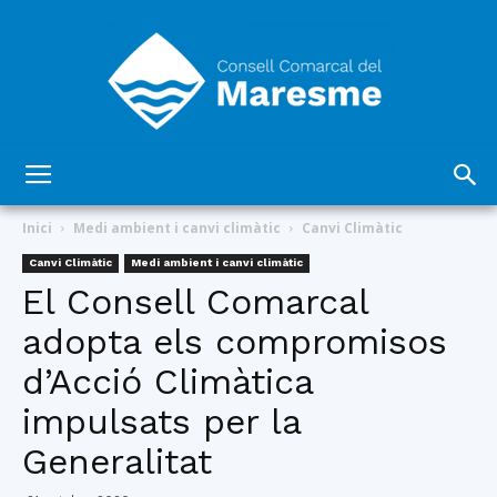
Consell
Inici
Medi ambient i canvi climàtic
Canvi Climàtic
Canvi Climàtic
Medi ambient i canvi climàtic
El Consell Comarcal
Comarcal
adopta els compromisos
d’Acció Climàtica
del
impulsats per la
Generalitat
Maresme