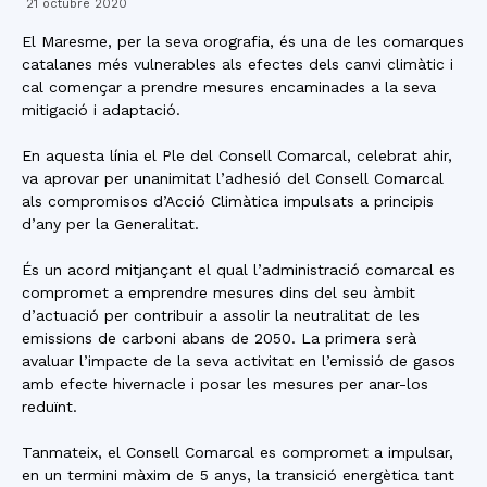
21 octubre 2020
El Maresme, per la seva orografia, és una de les comarques
catalanes més vulnerables als efectes dels canvi climàtic i
cal començar a prendre mesures encaminades a la seva
mitigació i adaptació.
En aquesta línia el Ple del Consell Comarcal, celebrat ahir,
va aprovar per unanimitat l’adhesió del Consell Comarcal
als compromisos d’Acció Climàtica impulsats a principis
d’any per la Generalitat.
És un acord mitjançant el qual l’administració comarcal es
compromet a emprendre mesures dins del seu àmbit
d’actuació per contribuir a assolir la neutralitat de les
emissions de carboni abans de 2050. La primera serà
avaluar l’impacte de la seva activitat en l’emissió de gasos
amb efecte hivernacle i posar les mesures per anar-los
reduïnt.
Tanmateix, el Consell Comarcal es compromet a impulsar,
en un termini màxim de 5 anys, la transició energètica tant