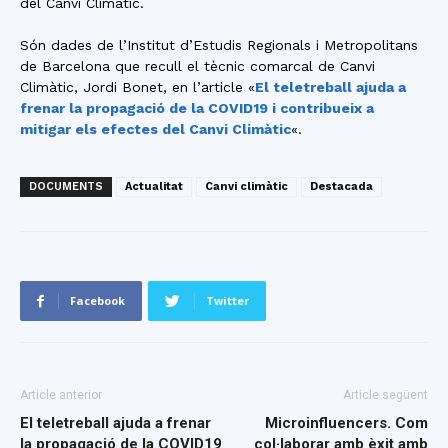
del Canvi Climàtic.
Són dades de l’Institut d’Estudis Regionals i Metropolitans
de Barcelona que recull el tècnic comarcal de Canvi
Climàtic, Jordi Bonet, en l’article «
El teletreball ajuda a
frenar la propagació de la COVID19 i contribueix a
mitigar els efectes del Canvi Climàtic
«.
DOCUMENTS
Actualitat
Canvi climàtic
Destacada
Facebook
Twitter
Article anterior
Article següent
El teletreball ajuda a frenar
Microinfluencers. Com
la propagació de la COVID19
col·laborar amb èxit amb