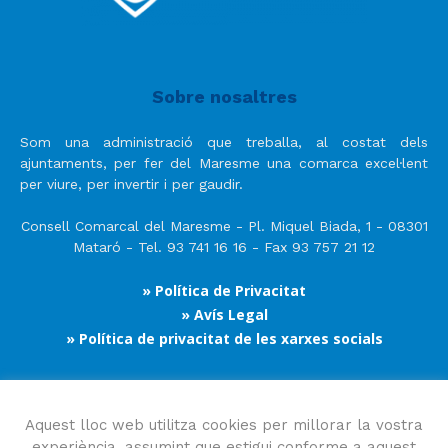
Sobre nosaltres
Som una administració que treballa, al costat dels
ajuntaments, per fer del Maresme una comarca excel·lent
per viure, per invertir i per gaudir.
Consell Comarcal del Maresme - Pl. Miquel Biada, 1 - 08301
Mataró - Tel. 93 741 16 16 - Fax 93 757 21 12
» Política de Privacitat
» Avís Legal
» Política de privacitat de les xarxes socials
Segueix-nos
Aquest lloc web utilitza cookies per millorar la vostra
experiència, assumint que estigui conforme a aquest