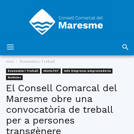
Consell
Inici
Economia i Treball
Economia i Treball
IGUALTAT
Info Empresa-emprenedoria
Notícies
Comarcal
El Consell Comarcal del
Maresme obre una
convocatòria de treball
del
per a persones
transgènere
Maresme