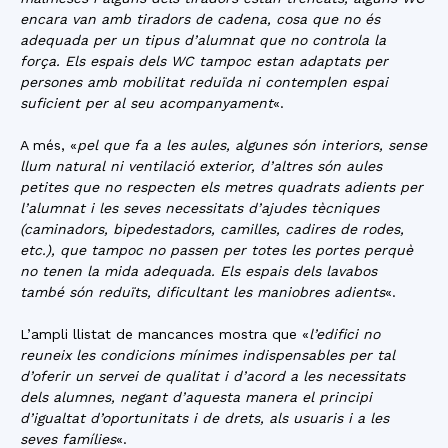
encara van amb tiradors de cadena, cosa que no és
adequada per un tipus d’alumnat que no controla la
força. Els espais dels WC tampoc estan adaptats per
persones amb mobilitat reduïda ni contemplen espai
suficient per al seu acompanyament
«.
A més, «
pel que fa a les aules, algunes són interiors, sense
llum natural ni ventilació exterior, d’altres són aules
petites que no respecten els metres quadrats adients per
l’alumnat i les seves necessitats d’ajudes tècniques
(caminadors, bipedestadors, camilles, cadires de rodes,
etc.), que tampoc no passen per totes les portes perquè
no tenen la mida adequada. Els espais dels lavabos
també són reduïts, dificultant les maniobres adients
«.
L’ampli llistat de mancances mostra que «
l’edifici no
reuneix les condicions mínimes indispensables per tal
d’oferir un servei de qualitat i d’acord a les necessitats
dels alumnes, negant d’aquesta manera el principi
d’igualtat d’oportunitats i de drets, als usuaris i a les
seves famílies
«.