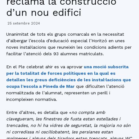
reclama la construcció
d’un nou edifici
25 setembre 2024
Unanimitat de tots els grups comarcals en la necessitat
d’albergar l’escola d’educació especial l’Horitzó en unes
noves instal·lacions que reuneixin les condicions adients per
facilitar l’atenció dels 93 alumnes matriculats.
En el Ple celebrat ahir es va aprovar
una moció subscrita
per la totalitat de forces polítiques en la qual es
detallen les greus deficiències de les instal·lacions que
ocupa l’escola a Pineda de Mar
que dificulten l’atenció
normalitzada de l’alumnat, representen un perill i
incompleixen normativa.
Entre d’altres, es detalla que «
no compta amb
clavegueram, les finestres de fusta estan estellades i
trencades, no hi ha vidres de seguretat, la majoria no són
ni corredissa ni oscil·lobatent, les persianes estan
malmeses i alguns dels tiradors estan trencats, alguns WC