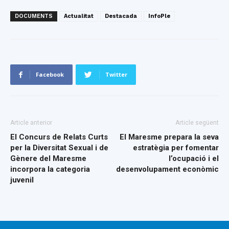
DOCUMENTS
Actualitat
Destacada
InfoPle
Facebook
Twitter
Article anterior
Article següent
El Concurs de Relats Curts
El Maresme prepara la seva
per la Diversitat Sexual i de
estratègia per fomentar
Gènere del Maresme
l’ocupació i el
incorpora la categoria
desenvolupament econòmic
juvenil