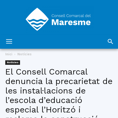
Consell
Inici
Notícies
Notícies
El Consell Comarcal
Comarcal
denuncia la precarietat de
les instal·lacions de
del
l’escola d’educació
especial l’Horitzó i
Maresme