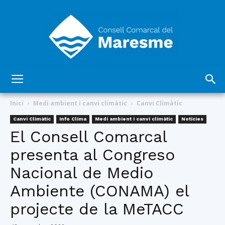
Consell
Inici
Medi ambient i canvi climàtic
Canvi Climàtic
Canvi Climàtic
Info Clima
Medi ambient i canvi climàtic
Notícies
El Consell Comarcal
Comarcal
presenta al Congreso
Nacional de Medio
del
Ambiente (CONAMA) el
projecte de la MeTACC
Maresme