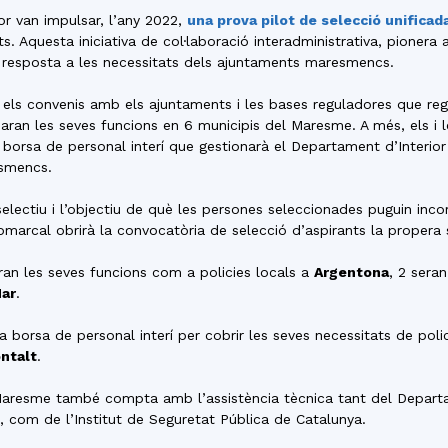
del
or van impulsar, l’any 2022,
una prova pilot de selecció unificada
s. Aquesta iniciativa de col·laboració interadministrativa, pionera 
r resposta a les necessitats dels ajuntaments maresmencs.
t els convenis amb els ajuntaments i les bases reguladores que regi
aran les seves funcions en 6 municipis del Maresme. A més, els i l
Maresme
borsa de personal interí que gestionarà el Departament d’Interior 
esmencs.
lectiu i l’objectiu de què les persones seleccionades puguin inco
Comarcal obrirà la convocatòria de selecció d’aspirants la propera
ran les seves funcions com a policies locals a
Argentona
, 2 seran
Mar
.
 borsa de personal interí per cobrir les seves necessitats de poli
ntalt
.
aresme també compta amb l’assistència tècnica tant del Departame
, com de l’Institut de Seguretat Pública de Catalunya.