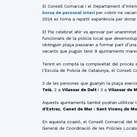
El Consell Comarcal i el Departament d’Interi
borsa de personal interí
per cobrir-ne vacant
2024 es torna a repetir experiència per dona
El Ple celebrat ahir va aprovar per unanimita
funcionaris de la policia local que desenvolup
obtinguin plaça passaran a formar part d’una 
vacants que puguin tenir 9 ajuntaments mar
Tenint en compte la complexitat del procés se
l’Escola de Policia de Catalunya, el Consell 
2 de les persones que guanyin la plaça exerci
Teià
, 2 a
Vilassar de Dalt
i 3 a
Vilassar de 
Aquests ajuntaments també podran utilitzar la
d’Estrac
,
Canet de Mar
i
Sant Vicenç de Mo
En aquesta ocasió, el Consell Comarcal del M
General de Coordinació de les Policies Locals