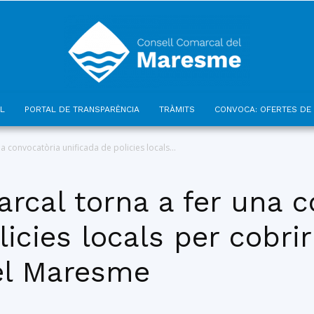
L
PORTAL DE TRANSPARÈNCIA
TRÀMITS
CONVOCA: OFERTES DE 
Consell
a convocatòria unificada de policies locals...
rcal torna a fer una c
icies locals per cobrir
Comarcal
el Maresme