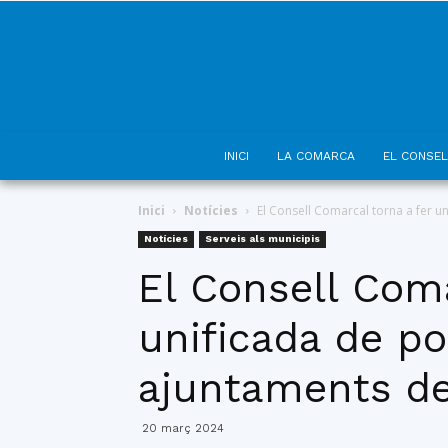
INICI
LA COMARCA
EL CONSEL
Inici
Notícies
El Consell Comarcal torna a fer un
Notícies
Serveis als municipis
El Consell Coma
unificada de pol
ajuntaments d
20 març 2024