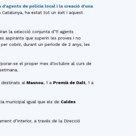
 d’agents de policia local i la creació d’una
a Catalunya, ha estat tot un èxit i aquest
ran la selecció conjunta d’11 agents
es aspirants que superin les proves i no
per cobrir, durant un període de 2 anys, les
rporar-se el proper mes d’octubre al curs de
 setmana.
 destinats al
Masnou
, 1 a
Premià de Dalt
, 1 a
cia municipal igual que els de
Caldes
nt d’Interior, a través de la Direcció