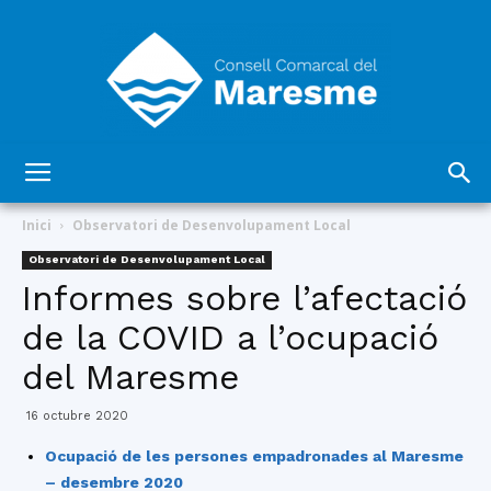
Consell
Inici
Observatori de Desenvolupament Local
Observatori de Desenvolupament Local
Informes sobre l’afectació
Comarcal
de la COVID a l’ocupació
del Maresme
del
16 octubre 2020
Ocupació de les persones empadronades al Maresme
– desembre 2020
Maresme