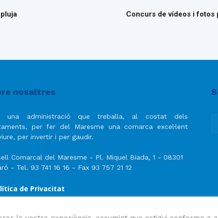
pluja
Concurs de vídeos i fotos 
re nosaltres
S
 una administració que treballa, al costat dels
taments, per fer del Maresme una comarca excel·lent
iure, per invertir i per gaudir.
ell Comarcal del Maresme - Pl. Miquel Biada, 1 - 08301
ró - Tel. 93 741 16 16 - Fax 93 757 21 12
lítica de Privacitat
ís Legal
lítica de privacitat de les xarxes socials