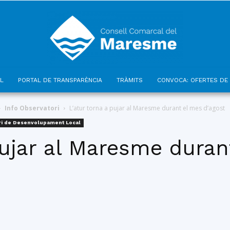
L
PORTAL DE TRANSPARÈNCIA
TRÀMITS
CONVOCA: OFERTES DE 
Consell
Info Observatori
L’atur torna a pujar al Maresme durant el mes d’agost
ri de Desenvolupament Local
pujar al Maresme duran
Comarcal