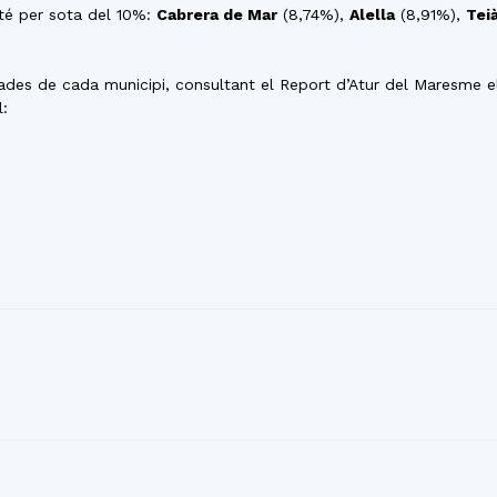
nté per sota del 10%:
Cabrera de Mar
(8,74%),
Alella
(8,91%),
Tei
des de cada municipi, consultant el Report d’Atur del Maresme el
: