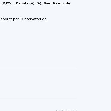
à
(9,10%),
Cabrils
(9,15%),
Sant Vicenç de
aborat per l’Observatori de