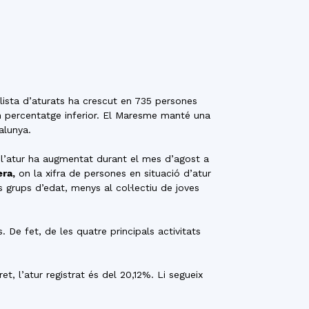
llista d’aturats ha crescut en 735 persones
un percentatge inferior. El Maresme manté una
alunya.
l’atur ha augmentat durant el mes d’agost a
ra,
on la xifra de persones en situació d’atur
grups d’edat, menys al col·lectiu de joves
 De fet, de les quatre principals activitats
, l’atur registrat és del 20,12%. Li segueix