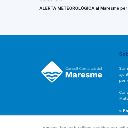
Article anterior
ALERTA METEOROLÒGICA al Maresme per 
Sob
Som
ajun
per v
Cons
Mata
» Po
» Av
» Po