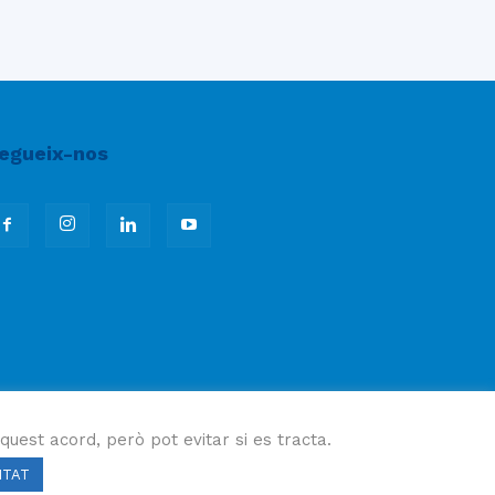
egueix-nos
quest acord, però pot evitar si es tracta.
ITAT