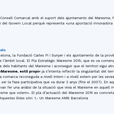
del
 Consell Comarcal amb el suport dels ajuntaments del Maresme, h
) del Govern Local perquè representa
«una aportació innovadora i 
Maresme
als
elona, la Fundació Carles Pi i Sunyer i els ajuntaments de la proví
e l’àmbit local. El Pla Estratègic Maresme 2015, que es va comença
da dels habitants del Maresme i aconseguir que el territori sigui at
«Maresme, estil propi»
ja s’intenta reflectir la singularitat del ter
a comarca reconeguda a nivell intern i a nivell extern per les seve
ser la fase participativa que va durar 2 anys (fins el 2007). En 
 van fer una anàlisi de la situació que vivia el Maresme en aquell
sme que volem». El pla d’actuació del Maresme 2015 es concreta en
. Aquestes línies són: 1.- Un Maresme AMB Barcelona