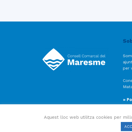
Sob
Som
ajun
per v
Cons
Mata
» Po
» Av
» Po
Aquest lloc web utilitza cookies per mill
AC