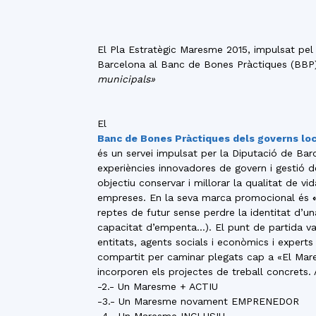
El Pla Estratègic Maresme 2015, impulsat pel
Barcelona al Banc de Bones Pràctiques (BBP
municipals»
El
Banc de Bones Pràctiques dels governs loc
és un servei impulsat per la Diputació de Barc
experiències innovadores de govern i gestió d
objectiu conservar i millorar la qualitat de vi
empreses. En la seva marca promocional és
reptes de futur sense perdre la identitat d’un
capacitat d’empenta…). El punt de partida va 
entitats, agents socials i econòmics i experts
compartit per caminar plegats cap a «El Mare
incorporen els projectes de treball concrets
-2.- Un Maresme + ACTIU
-3.- Un Maresme novament EMPRENEDOR