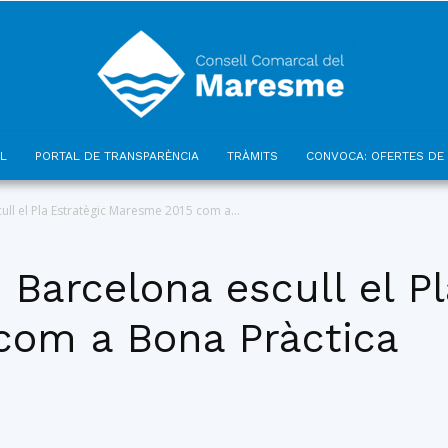
L
PORTAL DE TRANSPARÈNCIA
TRÀMITS
CONVOCA: OFERTES DE 
Consell
ull el Pla Estratègic Maresme 2015 com a...
 Barcelona escull el Pl
com a Bona Pràctica
Comarcal