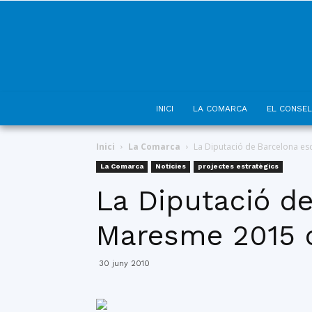
INICI
LA COMARCA
EL CONSEL
Inici
La Comarca
La Diputació de Barcelona esc
La Comarca
Notícies
projectes estratègics
La Diputació de
Maresme 2015 
30 juny 2010