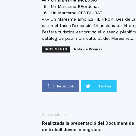
-4.- Un Maresme INCLUSIU
-5.- Un Maresme REordenat
-6.- Un Maresme RESTAURAT
-7.- Un Maresme amb ESTIL PROPI Des de la s
estan el fase d’execució 44 accions de 14 p
l’esfera turística esportiva; el disseny, plani
catàleg de patrimoni cultural del Maresme…
DOCUMENTS
Nota de Premsa
Facebook
Twitter
Article anterior
Realitzada la presentació del Document de s
de treball Joves Immigrants