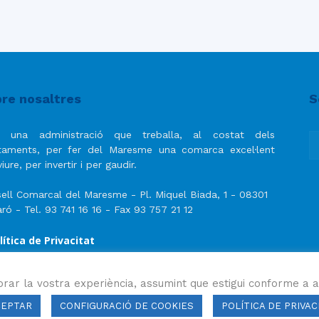
re nosaltres
S
 una administració que treballa, al costat dels
taments, per fer del Maresme una comarca excel·lent
iure, per invertir i per gaudir.
ell Comarcal del Maresme - Pl. Miquel Biada, 1 - 08301
ró - Tel. 93 741 16 16 - Fax 93 757 21 12
lítica de Privacitat
ís Legal
lítica de privacitat de les xarxes socials
orar la vostra experiència, assumint que estigui conforme a a
CEPTAR
CONFIGURACIÓ DE COOKIES
POLÍTICA DE PRIVAC