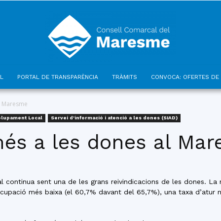
L
PORTAL DE TRANSPARÈNCIA
TRÀMITS
CONVOCA: OFERTES DE 
Consell
al Maresme
olupament Local
Servei d'informació i atenció a les dones (SIAD)
 més a les dones al Ma
Comarcal
ral continua sent una de les grans reivindicacions de les dones. 
cupació més baixa (el 60,7% davant del 65,7%), una taxa d’atur mé