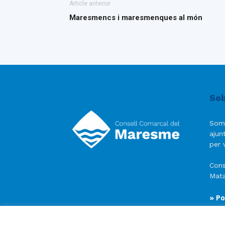
Article anterior
Maresmencs i maresmenques al món
Sob
Som
ajun
per v
Cons
Mata
» Po
» Av
» Po