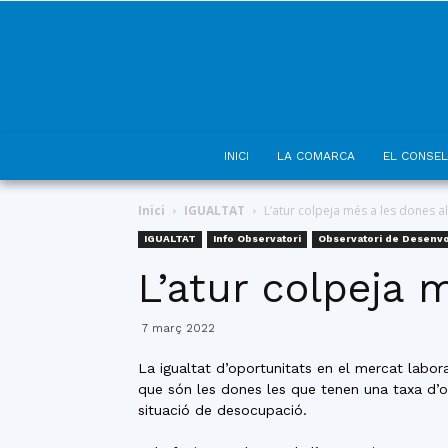
INICI
LA COMARCA
EL CONSEL
Inici
IGUALTAT
L’atur colpeja més a les dones 
IGUALTAT
Info Observatori
Observatori de Desenv
L’atur colpeja
7 març 2022
La igualtat d’oportunitats en el mercat labo
que són les dones les que tenen una taxa d’o
situació de desocupació.