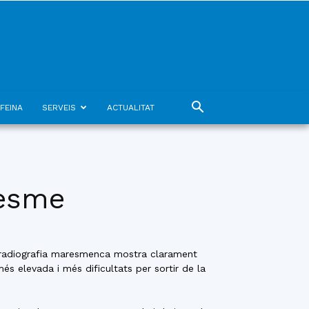
FEINA
SERVEIS
ACTUALITAT
resme
La radiografia maresmenca mostra clarament
s elevada i més dificultats per sortir de la