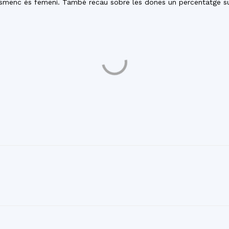
resmenc és femení. També recau sobre les dones un percentatge s
del
Maresme