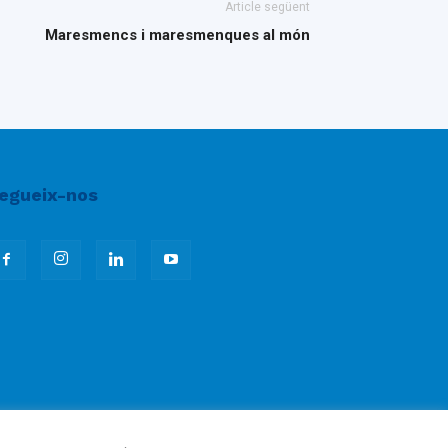
Article següent
Maresmencs i maresmenques al món
egueix-nos