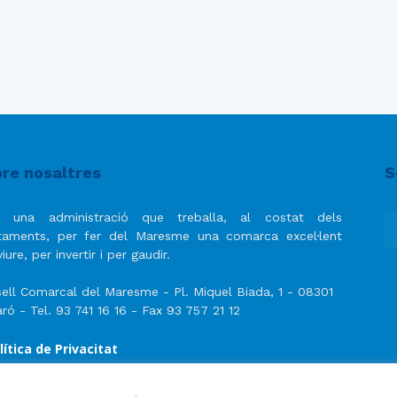
re nosaltres
S
 una administració que treballa, al costat dels
taments, per fer del Maresme una comarca excel·lent
iure, per invertir i per gaudir.
ell Comarcal del Maresme - Pl. Miquel Biada, 1 - 08301
ró - Tel. 93 741 16 16 - Fax 93 757 21 12
lítica de Privacitat
ís Legal
lítica de privacitat de les xarxes socials