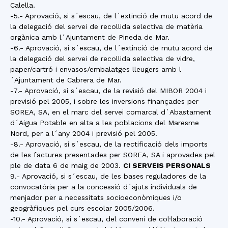
Calella.
-5.- Aprovació, si s´escau, de l´extinció de mutu acord de
la delegació del servei de recollida selectiva de matèria
orgànica amb l´Ajuntament de Pineda de Mar.
-6.- Aprovació, si s´escau, de l´extinció de mutu acord de
la delegació del servei de recollida selectiva de vidre,
paper/cartró i envasos/embalatges lleugers amb l
´Ajuntament de Cabrera de Mar.
-7.- Aprovació, si s´escau, de la revisió del MIBOR 2004 i
previsió pel 2005, i sobre les inversions finançades per
SOREA, SA, en el marc del servei comarcal d´Abastament
d´Aigua Potable en alta a les poblacions del Maresme
Nord, per a l´any 2004 i previsió pel 2005.
-8.- Aprovació, si s´escau, de la rectificació dels imports
de les factures presentades per SOREA, SA i aprovades pel
ple de data 6 de maig de 2003.
CI SERVEIS PERSONALS
9.- Aprovació, si s´escau, de les bases reguladores de la
convocatòria per a la concessió d´ajuts individuals de
menjador per a necessitats socioeconòmiques i/o
geogràfiques pel curs escolar 2005/2006.
-10.- Aprovació, si s´escau, del conveni de col·laboració