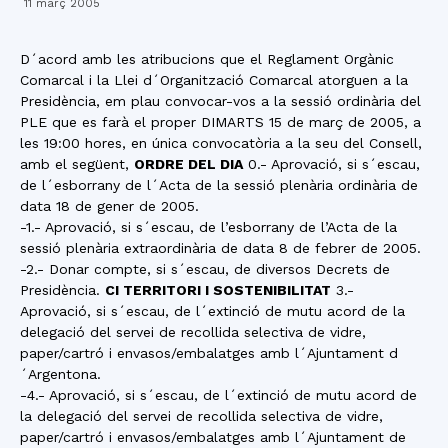
11 març 2005
D´acord amb les atribucions que el Reglament Orgànic
Comarcal i la Llei d´Organització Comarcal atorguen a la
Presidència, em plau convocar-vos a la sessió ordinària del
PLE que es farà el proper DIMARTS 15 de març de 2005, a
les 19:00 hores, en única convocatòria a la seu del Consell,
amb el següent,
ORDRE DEL DIA
0.- Aprovació, si s´escau,
de l´esborrany de l´Acta de la sessió plenària ordinària de
data 18 de gener de 2005.
-1.- Aprovació, si s´escau, de l’esborrany de l’Acta de la
sessió plenària extraordinària de data 8 de febrer de 2005.
-2.- Donar compte, si s´escau, de diversos Decrets de
Presidència.
CI TERRITORI I SOSTENIBILITAT
3.-
Aprovació, si s´escau, de l´extinció de mutu acord de la
delegació del servei de recollida selectiva de vidre,
paper/cartró i envasos/embalatges amb l´Ajuntament d
´Argentona.
-4.- Aprovació, si s´escau, de l´extinció de mutu acord de
la delegació del servei de recollida selectiva de vidre,
paper/cartró i envasos/embalatges amb l´Ajuntament de