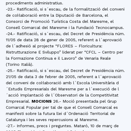
procediments administratius.
-23.- Ratificació, si s´escau, de la formalització del conveni
de col·laboració entre la Diputació de Barcelona, el
Consorci de Promoció Turística Costa del Maresme, el
Consell Comarcal del Maresme i la Fundació Tecnocampus.
-24.- Ratificació, si s´escau, del Decret de Presidència núm.
11/05 de data 28 de gener de 2005, referent a l´aprovació
de l´adhesió al projecte “FLORES – Floricultura:
Ristrutturazione E Sviluppo” liderat per “CFCL – Centro per
la Formazione Continua e il Lavoro” de Venaria Reale
(Torino Italià).
-25.- Ratificació, si s´escau, del Decret de Presidència núm.
21/05 de data 3 de febrer de 2005, referent a l´aprovació
del conveni de col·laboració amb l´Escola Universitària d
´Estudis Empresarials del Maresme per a l´execució de l
´acció Implantació de l´Observatori de la Competitivitat
Empresarial.
MOCIONS
26.- Moció presentada pel Grup
Comarcal Popular per tal de que el Consell Comarcal es
manifesti sobre la futura llei d´Ordenació Territorial de
Catalunya i les seves repercusions al Maresme.
-27.- Informes, precs i preguntes. Mataró, 10 de març de