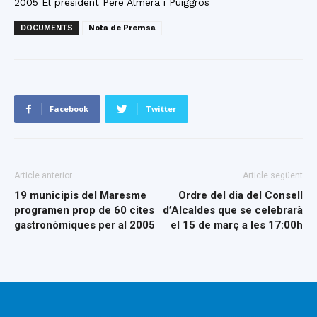
2005 El president Pere Almera i Puiggrós
DOCUMENTS
Nota de Premsa
Facebook
Twitter
Article anterior
Article següent
19 municipis del Maresme
Ordre del dia del Consell
programen prop de 60 cites
d’Alcaldes que se celebrarà
gastronòmiques per al 2005
el 15 de març a les 17:00h