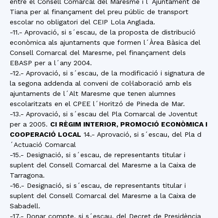
entre el Consell Comarcal del Maresme i l´Ajuntament de
Tiana per al finançament del preu públic de transport
escolar no obligatori del CEIP Lola Anglada.
-11.- Aprovació, si s´escau, de la proposta de distribució
econòmica als ajuntaments que formen l´Àrea Bàsica del
Consell Comarcal del Maresme, pel finançament dels
EBASP per a l´any 2004.
-12.- Aprovació, si s´escau, de la modificació i signatura de
la segona addenda al conveni de col·laboració amb els
ajuntaments de l´Alt Maresme que tenen alumnes
escolaritzats en el CPEE l´Horitzó de Pineda de Mar.
-13.- Aprovació, si s´escau del Pla Comarcal de Joventut
per a 2005.
CI RÈGIM INTERIOR, PROMOCIÓ ECONÒMICA I
COOPERACIÓ LOCAL
14.- Aprovació, si s´escau, del Pla d
´Actuació Comarcal
-15.- Designació, si s´escau, de representants titular i
suplent del Consell Comarcal del Maresme a la Caixa de
Tarragona.
-16.- Designació, si s´escau, de representants titular i
suplent del Consell Comarcal del Maresme a la Caixa de
Sabadell.
-17.- Donar compte, si s´escau, del Decret de Presidència