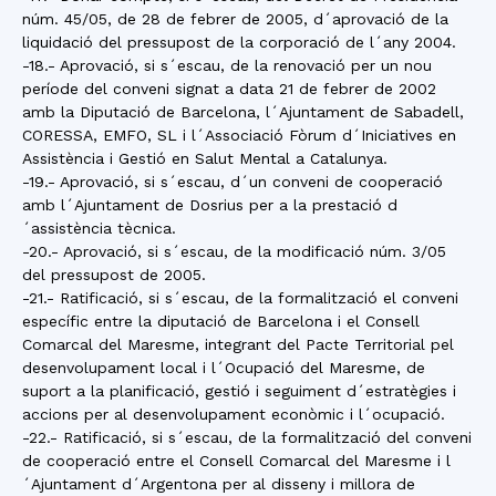
núm. 45/05, de 28 de febrer de 2005, d´aprovació de la
liquidació del pressupost de la corporació de l´any 2004.
-18.- Aprovació, si s´escau, de la renovació per un nou
període del conveni signat a data 21 de febrer de 2002
amb la Diputació de Barcelona, l´Ajuntament de Sabadell,
CORESSA, EMFO, SL i l´Associació Fòrum d´Iniciatives en
Assistència i Gestió en Salut Mental a Catalunya.
-19.- Aprovació, si s´escau, d´un conveni de cooperació
amb l´Ajuntament de Dosrius per a la prestació d
´assistència tècnica.
-20.- Aprovació, si s´escau, de la modificació núm. 3/05
del pressupost de 2005.
-21.- Ratificació, si s´escau, de la formalització el conveni
específic entre la diputació de Barcelona i el Consell
Comarcal del Maresme, integrant del Pacte Territorial pel
desenvolupament local i l´Ocupació del Maresme, de
suport a la planificació, gestió i seguiment d´estratègies i
accions per al desenvolupament econòmic i l´ocupació.
-22.- Ratificació, si s´escau, de la formalització del conveni
de cooperació entre el Consell Comarcal del Maresme i l
´Ajuntament d´Argentona per al disseny i millora de