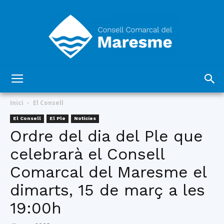
Consell
Inici
El Consell
El Consell
El Ple
Notícies
Ordre del dia del Ple que
Comarcal
celebrarà el Consell
Comarcal del Maresme el
del
dimarts, 15 de març a les
19:00h
Maresme