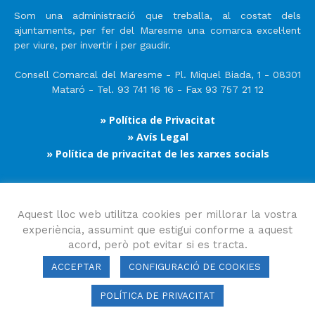
Som una administració que treballa, al costat dels
ajuntaments, per fer del Maresme una comarca excel·lent
per viure, per invertir i per gaudir.
Consell Comarcal del Maresme - Pl. Miquel Biada, 1 - 08301
Mataró - Tel. 93 741 16 16 - Fax 93 757 21 12
» Política de Privacitat
» Avís Legal
» Política de privacitat de les xarxes socials
Segueix-nos
Aquest lloc web utilitza cookies per millorar la vostra
experiència, assumint que estigui conforme a aquest
acord, però pot evitar si es tracta.
ACCEPTAR
CONFIGURACIÓ DE COOKIES
POLÍTICA DE PRIVACITAT
Consell Comarcal del Maresme 2023 Copyright © Tots els drets