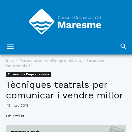
Consell
Inici
Maresme servei d'emprenedoria
Formació -
Emprenedoria
Formació - Emprenedoria
Comarcal
Tècniques teatrals per
comunicar i vendre millor
del
15 maig 2018
Objectius
Maresme