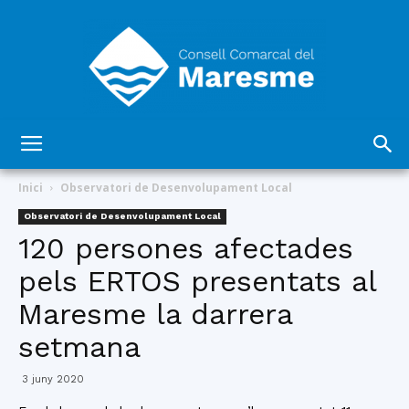
Consell
Inici
Observatori de Desenvolupament Local
Observatori de Desenvolupament Local
120 persones afectades
Comarcal
pels ERTOS presentats al
Maresme la darrera
del
setmana
3 juny 2020
Maresme