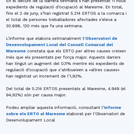
En el decurs de la darrera setmana s’han presentat 11 nous
expedients de regulació d’ocupació al Maresme. En total,
fins el 2 de juny, s’han registrat 5.214 ERTOS a la comarca i
el total de persones treballadores afectades s’eleva a
30.898, 120 més que fa una setmana.
L’informe que elabora setmanalment
l’Observatori de
Desenvolupament Local del Consell Comarcal del
Maresme
constata que els ERTO per altres causes creixen
més que els presentats per força major. Aquests darrers
han tingut un augment del 0,11% mentre els expedients de
regulació d’ocupació que s’atribueixen a «altres causes»
han registrat un increment de l’1,92%.
Del total de 5.214 ERTOS presentats al Maresme, 4.949 (el
94,92%) són per causa major.
Podeu ampliar aquesta informació, consultant l’
Informe
sobre els ERTO al Maresme
elaborat per l’Observatori de
Desenvolupament Local