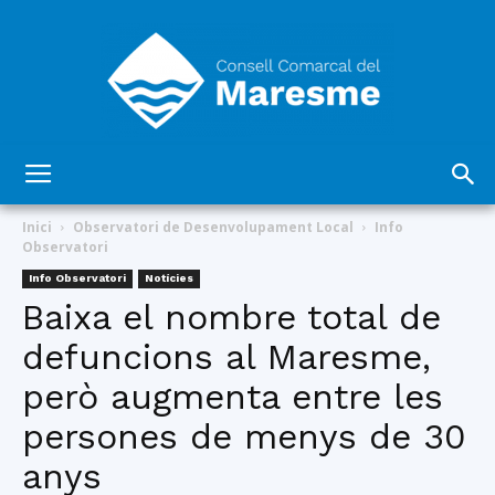
Consell
Inici
Observatori de Desenvolupament Local
Info
Observatori
Info Observatori
Notícies
Comarcal
Baixa el nombre total de
defuncions al Maresme,
però augmenta entre les
del
persones de menys de 30
anys
Maresme