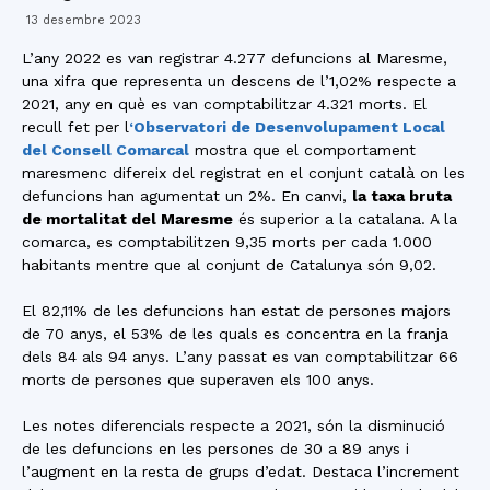
13 desembre 2023
L’any 2022 es van registrar 4.277 defuncions al Maresme,
una xifra que representa un descens de l’1,02% respecte a
2021, any en què es van comptabilitzar 4.321 morts. El
recull fet per l
‘Observatori de Desenvolupament Local
del Consell Comarcal
mostra que el comportament
maresmenc difereix del registrat en el conjunt català on les
defuncions han agumentat un 2%. En canvi,
la taxa bruta
de mortalitat del Maresme
és superior a la catalana. A la
comarca, es comptabilitzen 9,35 morts per cada 1.000
habitants mentre que al conjunt de Catalunya són 9,02.
El 82,11% de les defuncions han estat de persones majors
de 70 anys, el 53% de les quals es concentra en la franja
dels 84 als 94 anys. L’any passat es van comptabilitzar 66
morts de persones que superaven els 100 anys.
Les notes diferencials respecte a 2021, són la disminució
de les defuncions en les persones de 30 a 89 anys i
l’augment en la resta de grups d’edat. Destaca l’increment