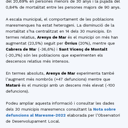
del 20,69% en persones menors de 30 anys i la pujada del
0,84% de mortalitat entre les persones majors de 90 anys.
A escala municipal, el comportament de les poblacions
maresmenques ha estat heterogeni. La disminució de la
mortalitat s’ha centralitzat en 14 dels 30 municipis. En
termes relatius,
Arenys de Mar
és el municipi on més han
augmentat (23,5%) seguit per
Òrrius
(20%), mentre que
Cabrera de Ma
r (-36,6%) i
Sant Vicenç de Montalt
(-20,3%) són les poblacions que experimenten els
descensos relatius més intensos.
En termes absoluts,
Arenys de Mar
experimenta també
l’augment més nombrós (+47 defuncions) mentre que
Mataró
és el municipi amb un descens més elevat (-100
defuncions).
Podeu ampliar aquesta informació i consultar les dades
dels 30 municipis maresmencs consultant la
Nota sobre
defuncions al Maresme-2022
elaborada per l’Observatori
de Desenvolupament Local.