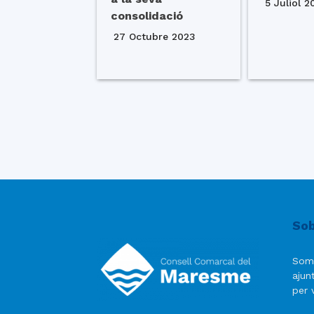
5 Juliol 2
consolidació
27 Octubre 2023
Sob
Som
ajun
per v