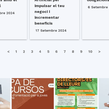
l
impulsar el teu
6 Setembre
negoci i
bre 2024
incrementar
beneficis
17 Setembre 2024
<
1
2
3
4
5
6
7
8
9
10
>