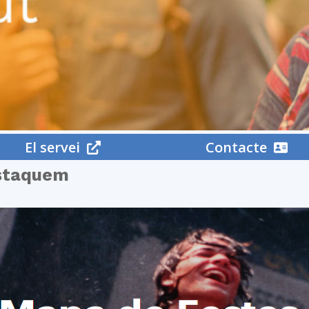
del
Maresme
El servei
Contacte
staquem