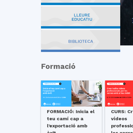
Formació
FORMACIÓ: Inicia el
CURS: Cr
teu camí cap a
vídeos
l’exportació amb
professi
èxit
les xarx