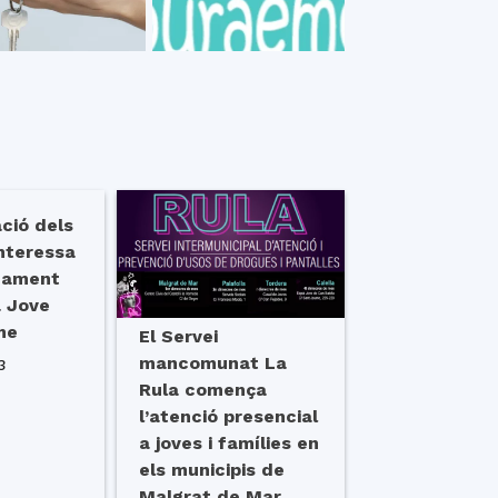
ció dels
interessa
onament
a Jove
me
El Servei
mancomunat La
3
Rula comença
l’atenció presencial
a joves i famílies en
els municipis de
Malgrat de Mar,