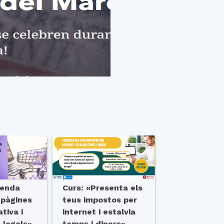
venda
Curs: «Presenta els
s pàgines
teus impostos per
tiva i
internet i estalvia
 legals»
temps i diners»