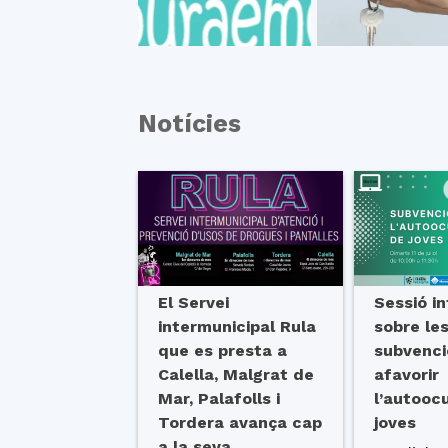
Notícies
El Servei
Sessió i
intermunicipal Rula
sobre le
que es presta a
subvenci
Calella, Malgrat de
afavorir
Mar, Palafolls i
l’autooc
Tordera avança cap
joves
a la seva