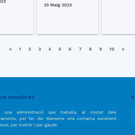
023
25 Maig 2023
<
1
2
3
4
5
6
7
8
9
10
>
re nosaltres
S
 una administració que treballa, al costat dels
taments, per fer del Maresme una comarca excel·lent
iure, per invertir i per gaudir.