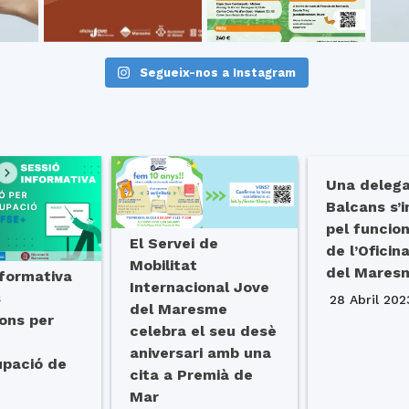
Segueix-nos a Instagram
Una delega
Balcans s’
pel funci
El Servei de
de l’Oficin
Mobilitat
del Mares
nformativa
Internacional Jove
s
28 Abril 202
del Maresme
ons per
celebra el seu desè
aniversari amb una
upació de
cita a Premià de
Mar