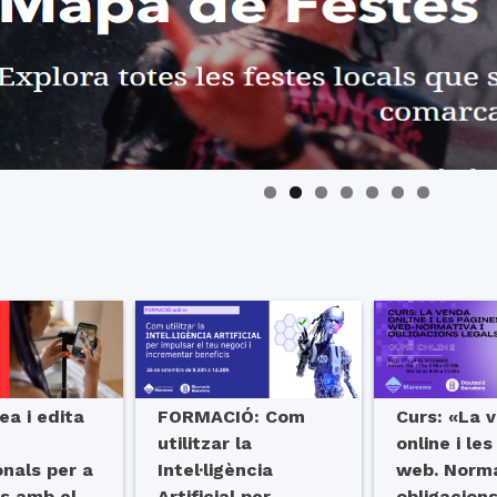
ea i edita
FORMACIÓ: Com
Curs: «La 
utilitzar la
online i le
onals per a
Intel·ligència
web. Norma
es amb el
Artificial per
obligacions